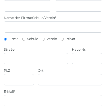
Datenlöschung bzw.
Sperrung
vollumfänglich
Name der Firma/Schule/Verein*
sicherstellen
können. Sofern eine
Löschung gesetzliche,
vertragliche oder
handels- bzw.
Firma
Schule
Verein
Privat
steuerrechtliche
Aufbewahrungsfristen
Straße
Haus-Nr.
oder sonstige
gesetzlich verankerte
Gründe
entgegenstehen, kann
PLZ
Ort
anstelle einer
Löschung nur eine
Sperrung der Daten
erfolgen.
E-Mail*