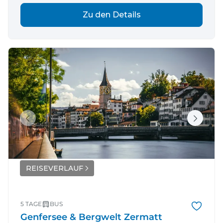
Zu den Details
REISEVERLAUF
5 TAGE
BUS
Genfersee & Bergwelt Zermatt