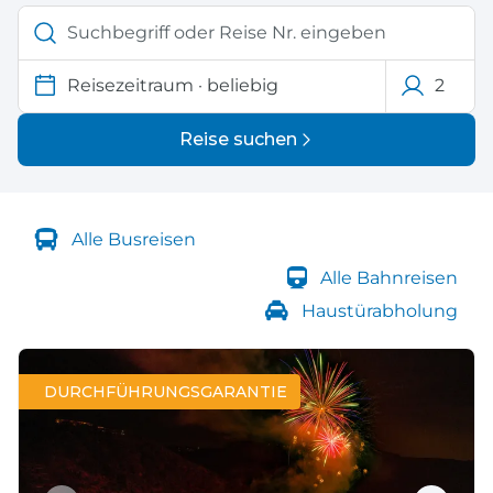
Reisezeitraum
·
beliebig
2
Reise suchen
Alle Busreisen
Alle Bahnreisen
Haustürabholung
DURCHFÜHRUNGSGARANTIE