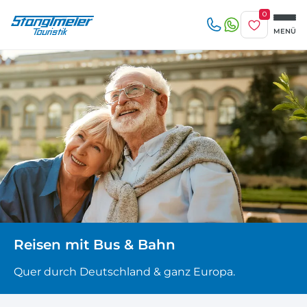
0
Merkliste
MENÜ
Reise/n auf deiner Merkliste
Erwachsene
beliebig
1-3 Tage
4-7 Tage
Keine Reisen auf der Merkliste
8 Tage und mehr
Kinder
Zuletzt angesehen
Keine Reisen bislang angesehen
Reisen mit Bus & Bahn
Quer durch Deutschland & ganz Europa.