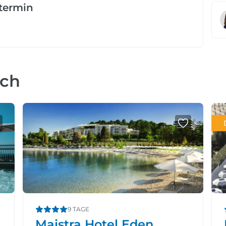
etermin
uch
9 TAGE
Maistra Hotel Eden