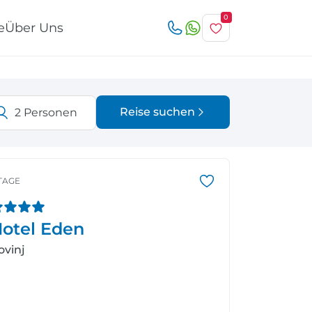
0
e
Über Uns
Reise suchen
2
Personen
Österreich
Italien
r
TAGE
otel Eden
Schweiz
Nordeuropa
ovinj