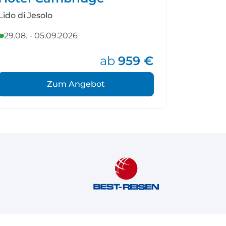
Lido di Jesolo
Insel Svet
29.08. - 05.09.2026
03.09. -
ab
959 €
Zum Angebot