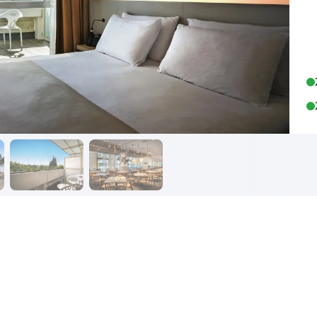
Reisekalender
Ihr Weg zum Flugha
Ihr perfekt geplantes Jahr
Flughafentransfer & Par
Frankreich
Reisekalender
Abfahrtsstellen
Ihr perfekt geplantes Jahr
Alles auf einen Blick