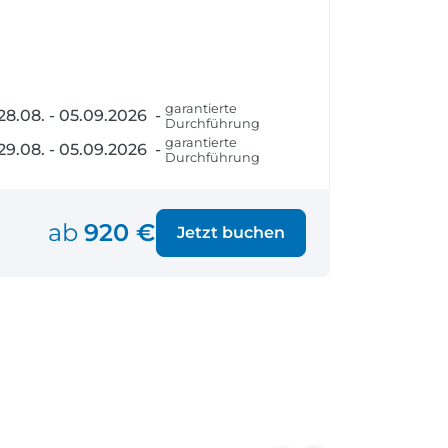
fen
Einreisebestimmungen
ken
Alles Wichtige
Kroatien
garantierte
28.08. - 05.09.2026 -
Durchführung
garantierte
29.08. - 05.09.2026 -
Alle Reiseziele
Durchführung
Weltweite Ziele entdecken
ab
920 €
Jetzt buchen