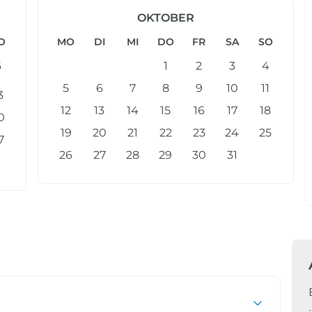
OKTOBER
O
MO
DI
MI
DO
FR
SA
SO
6
1
2
3
4
5
6
7
8
9
10
11
3
12
13
14
15
16
17
18
0
19
20
21
22
23
24
25
7
26
27
28
29
30
31