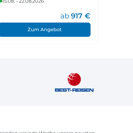
15.08. - 22.08.2026
03.09. -
ab
917 €
Zum Angebot