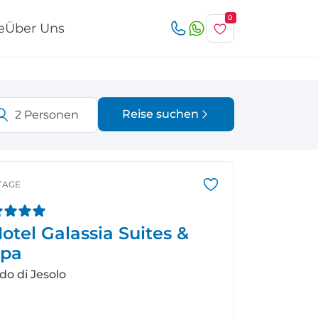
0
e
Über Uns
Reise suchen
2
Personen
r
Österreich
Italien
TAGE
otel Galassia Suites &
pa
Schweiz
Nordeuropa
ido di Jesolo