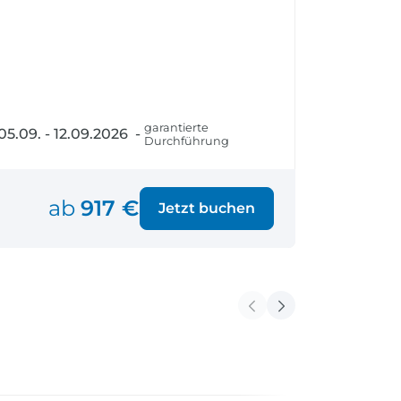
fen
Einreisebestimmungen
ken
Alles Wichtige
Kroatien
garantierte
05.09. - 12.09.2026 -
Alle Reiseziele
Durchführung
Weltweite Ziele entdecken
ab
917 €
Jetzt buchen