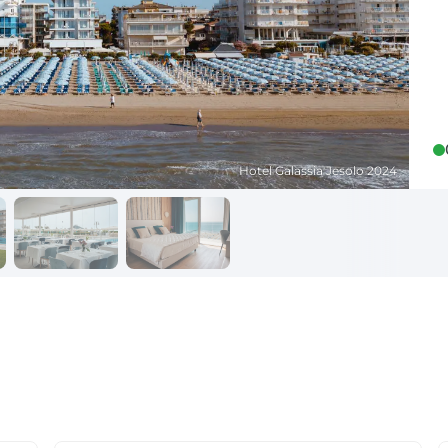
Reisekalender
Ihr Weg zum Flugha
Ihr perfekt geplantes Jahr
Flughafentransfer & Par
Frankreich
Reisekalender
Abfahrtsstellen
Hotel Galassia Jesolo 2024
Ihr perfekt geplantes Jahr
Alles auf einen Blick