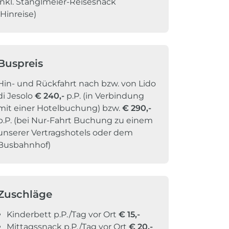
inkl. Stanglmeier-Reisesnack
(Hinreise)
Buspreis
Hin- und Rückfahrt nach bzw. von Lido
di Jesolo
€ 240,-
p.P. (in Verbindung
mit einer Hotelbuchung) bzw.
€ 290,-
p.P. (bei Nur-Fahrt Buchung zu einem
unserer Vertragshotels oder dem
Busbahnhof)
Zuschläge
Kinderbett p.P./Tag vor Ort
€ 15,-
Mittagssnack p.P./Tag vor Ort
€ 20,-