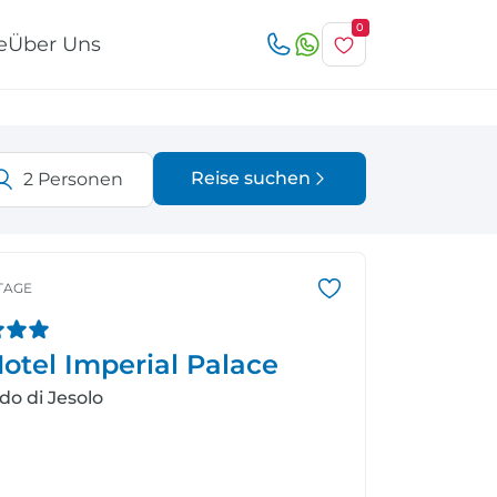
0
e
Über Uns
Reise suchen
2
Personen
Österreich
Italien
r
TAGE
otel Imperial Palace
Schweiz
Nordeuropa
ido di Jesolo