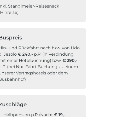
inkl. Stanglmeier-Reisesnack
(Hinreise)
Buspreis
Hin- und Rückfahrt nach bzw. von Lido
di Jesolo
€ 240,-
p.P. (in Verbindung
mit einer Hotelbuchung) bzw.
€ 290,-
p.P. (bei Nur-Fahrt Buchung zu einem
unserer Vertragshotels oder dem
Busbahnhof)
Zuschläge
Halbpension p.P./Nacht
€
19,-