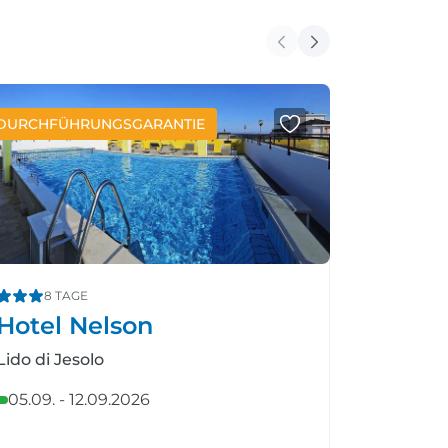
DURCHFÜHRUNGSGARANTIE
8 TAGE
Hotel Nelson
Maistr
Lido di Jesolo
Rovinj
05.09. - 12.09.2026
04.09. -