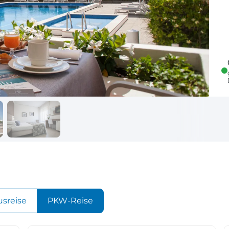
Reisekalender
Ihr Weg zum Flugha
Ihr perfekt geplantes Jahr
Flughafentransfer & Par
Frankreich
Reisekalender
Abfahrtsstellen
Ihr perfekt geplantes Jahr
Alles auf einen Blick
usreise
PKW-Reise