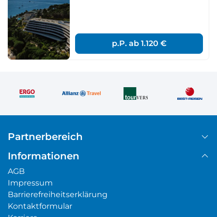
p.P. ab
1.120 €
Partnerbereich
Informationen
AGB
Impressum
Barrierefreiheitserklärung
Kontaktformular