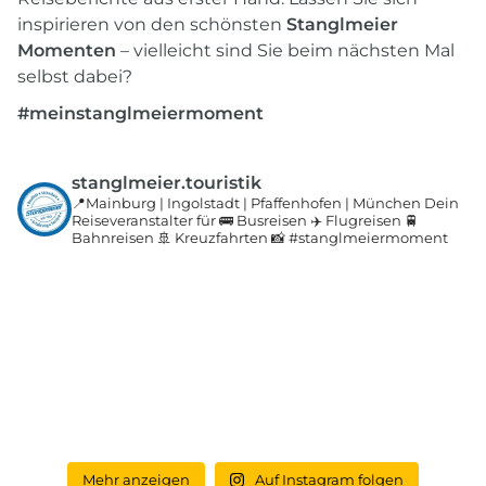
inspirieren von den schönsten
Stanglmeier
Momenten
– vielleicht sind Sie beim nächsten Mal
selbst dabei?
#meinstanglmeiermoment
stanglmeier.touristik
📍Mainburg | Ingolstadt | Pfaffenhofen | München
Dein
Reiseveranstalter für 🚌 Busreisen
✈️ Flugreisen 🚆
Bahnreisen 🚢 Kreuzfahrten
📸 #stanglmeiermoment
Mehr anzeigen
Auf Instagram folgen