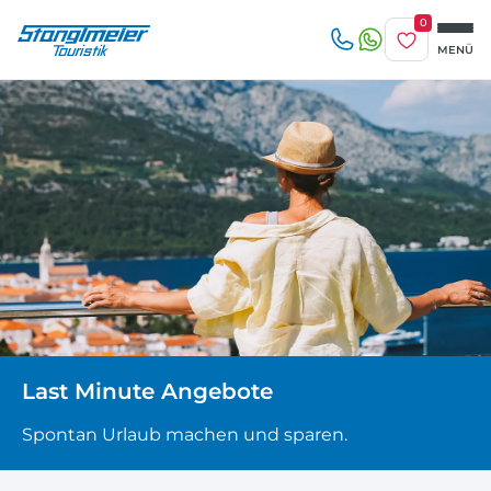
0
Merkliste
MENÜ
Reise/n auf deiner Merkliste
Erwachsene
beliebig
1-3 Tage
4-7 Tage
Keine Reisen auf der Merkliste
8 Tage und mehr
Kinder
Zuletzt angesehen
Keine Reisen bislang angesehen
Last Minute Angebote
Spontan Urlaub machen und sparen.