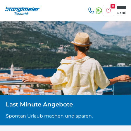
0
Merkliste
MENÜ
Reise/n auf deiner Merkliste
Erwachsene
beliebig
1-3 Tage
4-7 Tage
Keine Reisen auf der Merkliste
8 Tage und mehr
Kinder
Zuletzt angesehen
Keine Reisen bislang angesehen
Last Minute Angebote
Spontan Urlaub machen und sparen.