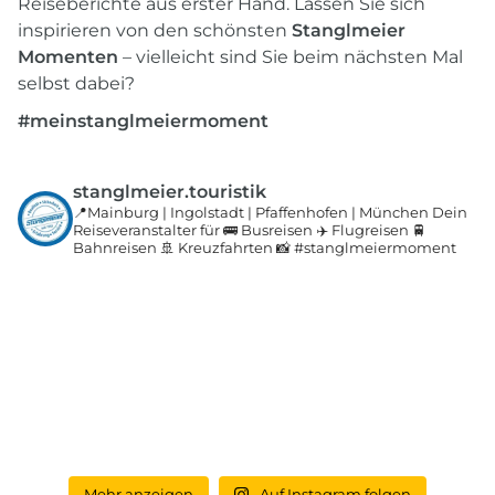
Reiseberichte aus erster Hand. Lassen Sie sich
inspirieren von den schönsten
Stanglmeier
Momenten
– vielleicht sind Sie beim nächsten Mal
selbst dabei?
#meinstanglmeiermoment
stanglmeier.touristik
📍Mainburg | Ingolstadt | Pfaffenhofen | München
Dein
Reiseveranstalter für 🚌 Busreisen
✈️ Flugreisen 🚆
Bahnreisen 🚢 Kreuzfahrten
📸 #stanglmeiermoment
Mehr anzeigen
Auf Instagram folgen