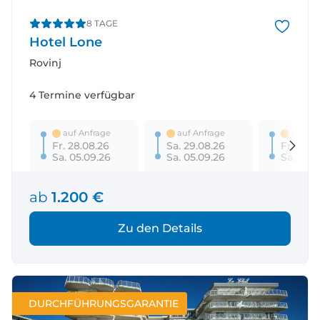
8 TAGE
Hotel Lone
Rovinj
4 Termine verfügbar
auf Anfrage
auf Anfrage
auf An
Fr. 28.08.26
Sa. 29.08.26
Fr. 04.0
Sa. 05.09.26
Sa. 05.09.26
Sa. 12.0
ab
1.200 €
Zu den Details
DURCHFÜHRUNGSGARANTIE