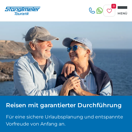
0
Merkliste
MENÜ
Reise/n auf deiner Merkliste
Erwachsene
beliebig
1-3 Tage
4-7 Tage
Keine Reisen auf der Merkliste
8 Tage und mehr
Kinder
Zuletzt angesehen
Keine Reisen bislang angesehen
Reisen mit garantierter Durchführung
Für eine sichere Urlaubsplanung und entspannte
Vorfreude von Anfang an.