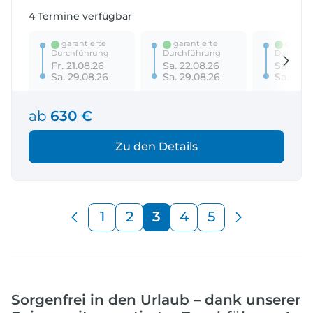
4 Termine verfügbar
garantierte
garantierte
garanti
Durchführung
Durchführung
Durchfü
Fr. 21.08.26
Sa. 22.08.26
Sa. 29.0
Sa. 29.08.26
Sa. 29.08.26
Sa. 05.0
ab
630 €
Zu den Details
1
2
3
4
5
Sorgenfrei in den Urlaub – dank unserer