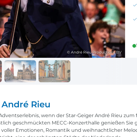
Reisekalender
Ihr Weg zum Flugha
Ihr perfekt geplantes Jahr
Flughafentransfer & Par
Frankreich
Reisekalender
Abfahrtsstellen
© André Rieu Productions BV
Ihr perfekt geplantes Jahr
Alles auf einen Blick
 André Rieu
 Adventserlebnis, wenn der Star-Geiger André Rieu zum 
 festlich geschmückten MECC-Konzerthalle genießen Si
 voller Emotionen, Romantik und weihnachtlicher Melodi