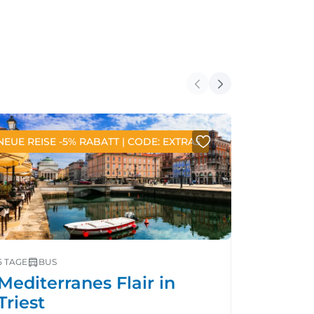
NEUE REISE -5% RABATT | CODE: EXTRA5
NEUE REIS
5 TAGE
BUS
14 TAGE
B
Mediterranes Flair in
Zaube
Triest
Lofot