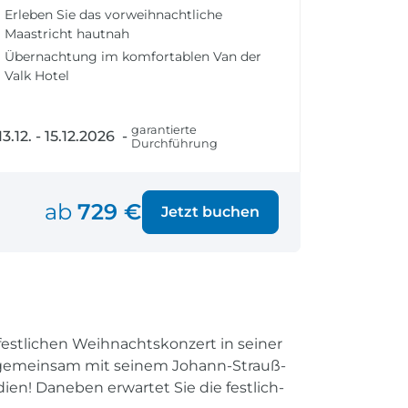
fen
Einreisebestimmungen
Erleben Sie das vorweihnachtliche
ken
Alles Wichtige
Maastricht hautnah
Kroatien
Übernachtung im komfortablen Van der
Valk Hotel
garantierte
13.12. - 15.12.2026 -
Alle Reiseziele
Durchführung
Weltweite Ziele entdecken
ab
729 €
Jetzt buchen
festlichen Weihnachtskonzert in seiner
e gemeinsam mit seinem Johann-Strauß-
en! Daneben erwartet Sie die festlich-