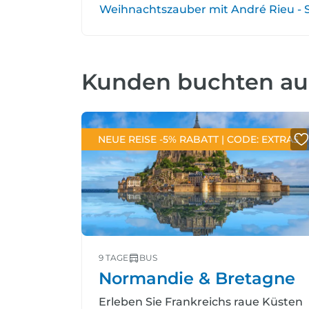
Weihnachtszauber mit André Rieu - So. 1
Kunden buchten a
NEUE REISE -5% RABATT | CODE: EXTRA5
9 TAGE
BUS
Normandie & Bretagne
Erleben Sie Frankreichs raue Küsten