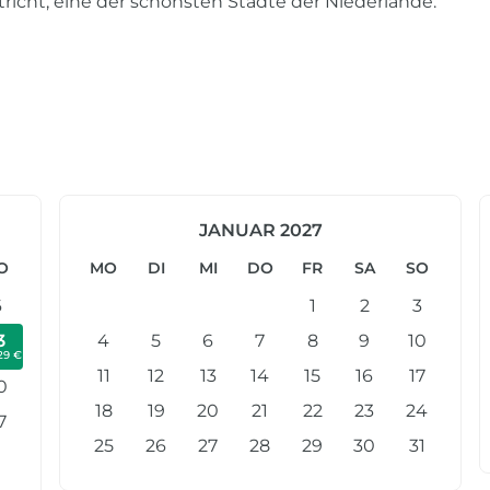
icht, eine der schönsten Städte der Niederlande.
JANUAR 2027
O
MO
DI
MI
DO
FR
SA
SO
6
1
2
3
3
4
5
6
7
8
9
10
29 €
11
12
13
14
15
16
17
0
18
19
20
21
22
23
24
7
25
26
27
28
29
30
31