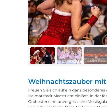
Schiff + Bus
Einreisebestimmungen
Reisen mit
Durchführungsgarantie
Landausflüge buchen
Letzte Plätze sichern
Reisen mit
Durchführungsgarantie
Letzte Plätze sichern
Weihnachtszauber mit
Freuen Sie sich auf ein ganz besonderes
Heimatstadt Maastricht einlädt. In der
Orchester eine unvergessliche Musikgala