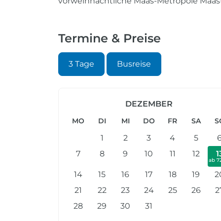
vorweihnachtliche Maas-Metropole Maastr
Termine & Preise
3 Tage
Busreise
DEZEMBER
MO
DI
MI
DO
FR
SA
S
1
2
3
4
5
7
8
9
10
11
12
1
ab 7
14
15
16
17
18
19
2
21
22
23
24
25
26
2
28
29
30
31