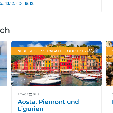
3.12. - Di. 15.12.
uch
NEUE REISE -5% RABATT | CODE: EXTRA5
7 TAGE
BUS
Aosta, Piemont und
Ligurien