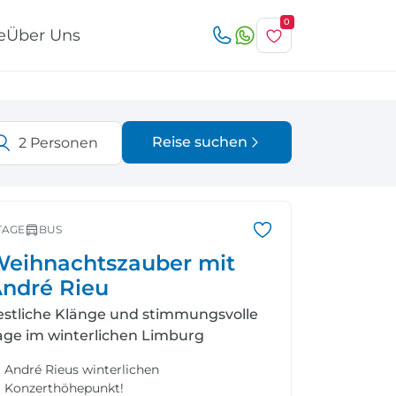
0
e
Über Uns
Reise suchen
2
Personen
Österreich
Italien
r
TAGE
BUS
eihnachtszauber mit
ndré Rieu
estliche Klänge und stimmungsvolle
Schweiz
Nordeuropa
age im winterlichen Limburg
André Rieus winterlichen
Konzerthöhepunkt!