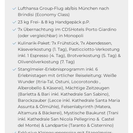
Lufthansa Group-Flug ab/bis München nach
Brindisi (Economy Class)
23 kg Frei- & 8 kg Handgepäck p.P.
7x Übernachtung im CDSHotels Porto Giardino
(oder vergleichbar) in Monopoli
Kulinarik-Paket: 7x Frühstück, 7x Abendessen,
Käseverkostung (1. Tag), Pasticciotto-Verkostung
inkl. 1 Espresso (4. Tag), Brotverkostung (5. Tag) &
Olivenölverkostung (7. Tag)
Stanglmeier-Erlebnisprogramm inkl. 6
Erlebnistagen mit örtlicher Reiseleitung: Weiße
Wunder (Itria-Tal, Ostuni, Locorotondo ,
Alberobello & Käserei), Mächtige Zeitzeugen
(Barletta & Bari inkl. Kathedrale San Sabino),
Barockzauber (Lecce inkl. Kathedrale Santa Maria
Assunta & Ölmühle), Felsenlabyrinth (Matera,
Altamura & Bäckerei), Mystische Baukunst (Trani
inkl. Kathedrale San Nicola Pellegrino & Castel
del Monte) & Landpartie (Taranto & Cisternino)
Exklusive Kleingruppenreise mit Stanglmeier-