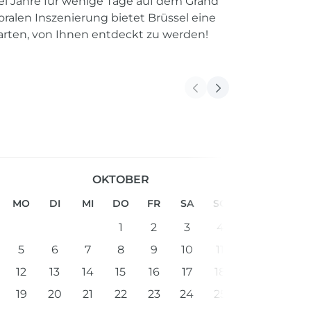
ei Jahre für wenige Tage auf dem Grand
loralen Inszenierung bietet Brüssel eine
warten, von Ihnen entdeckt zu werden!
OKTOBER
MO
DI
MI
DO
FR
SA
SO
1
2
3
4
5
6
7
8
9
10
11
12
13
14
15
16
17
18
19
20
21
22
23
24
25