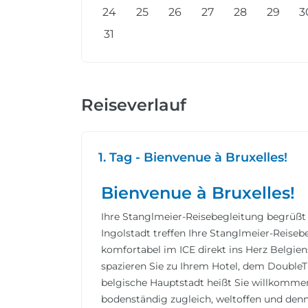
24
25
26
27
28
29
3
31
Reiseverlauf
1. Tag - Bienvenue à Bruxelles!
Bienvenue à Bruxelles!
Ihre Stanglmeier-Reisebegleitung begrüßt
Ingolstadt treffen Ihre Stanglmeier-Reiseb
komfortabel im ICE direkt ins Herz Belgi
spazieren Sie zu Ihrem Hotel, dem DoubleTr
belgische Hauptstadt heißt Sie willkomm
bodenständig zugleich, weltoffen und den