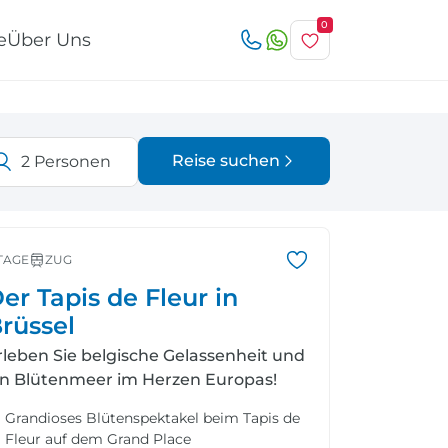
0
e
Über Uns
Reise suchen
2
Personen
Österreich
Italien
r
TAGE
ZUG
er Tapis de Fleur in
rüssel
rleben Sie belgische Gelassenheit und
Schweiz
Nordeuropa
in Blütenmeer im Herzen Europas!
Grandioses Blütenspektakel beim Tapis de
Fleur auf dem Grand Place