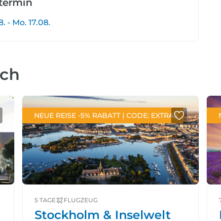
etermin
. - Mo. 17.08.
uch
NEUE REISE -5% RABATT | CODE: EXTRA5
5 TAGE
FLUGZEUG
Stockholm & Inselwelt