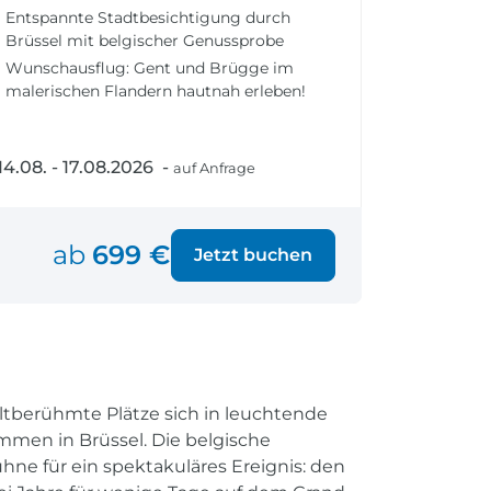
fen
Einreisebestimmungen
Entspannte Stadtbesichtigung durch
ken
Alles Wichtige
Brüssel mit belgischer Genussprobe
Kroatien
Wunschausflug: Gent und Brügge im
malerischen Flandern hautnah erleben!
14.08. - 17.08.2026 -
auf Anfrage
Alle Reiseziele
Weltweite Ziele entdecken
ab
699 €
Jetzt buchen
tberühmte Plätze sich in leuchtende
mmen in Brüssel. Die belgische
ühne für ein spektakuläres Ereignis: den