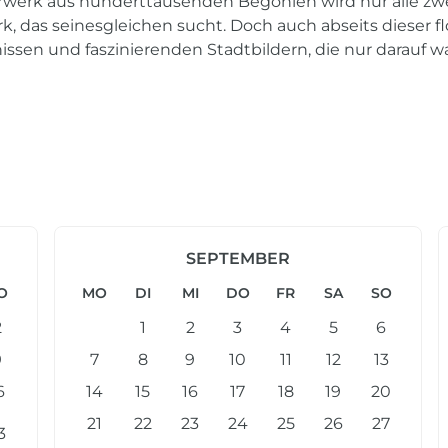
terwerk aus hunderttausenden Begonien wird nur alle zw
rk, das seinesgleichen sucht. Doch auch abseits dieser f
nissen und faszinierenden Stadtbildern, die nur darauf 
SEPTEMBER
O
MO
DI
MI
DO
FR
SA
SO
2
1
2
3
4
5
6
9
7
8
9
10
11
12
13
6
14
15
16
17
18
19
20
21
22
23
24
25
26
27
3