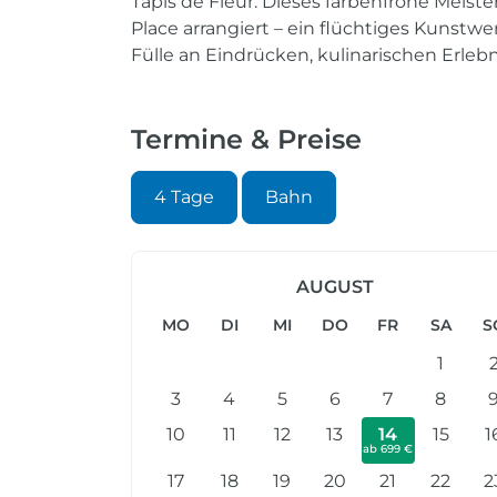
Tapis de Fleur. Dieses farbenfrohe Meis
Place arrangiert – ein flüchtiges Kunstwe
Fülle an Eindrücken, kulinarischen Erleb
Termine & Preise
4 Tage
Bahn
AUGUST
MO
DI
MI
DO
FR
SA
S
1
3
4
5
6
7
8
10
11
12
13
14
15
1
ab 699 €
17
18
19
20
21
22
2