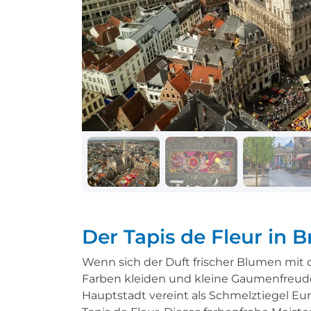
Schiff + Bus
Einreisebestimmungen
Reisen mit
Durchführungsgarantie
Landausflüge buchen
Letzte Plätze sichern
Reisen mit
Durchführungsgarantie
Letzte Plätze sichern
Der Tapis de Fleur in B
Wenn sich der Duft frischer Blumen mit
Farben kleiden und kleine Gaumenfreude
Hauptstadt vereint als Schmelztiegel Euro