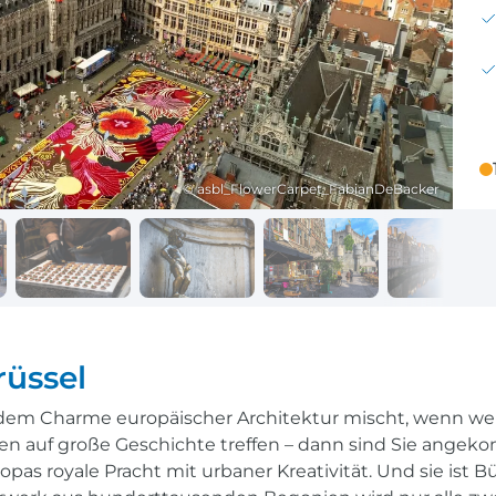
Reisekalender
Ihr Weg zum Flugha
Ihr perfekt geplantes Jahr
Flughafentransfer & Par
Frankreich
Reisekalender
Abfahrtsstellen
© asbl_FlowerCarpet_FabianDeBacker
Ihr perfekt geplantes Jahr
Alles auf einen Blick
rüssel
 dem Charme europäischer Architektur mischt, wenn wel
n auf große Geschichte treffen – dann sind Sie angeko
pas royale Pracht mit urbaner Kreativität. Und sie ist B