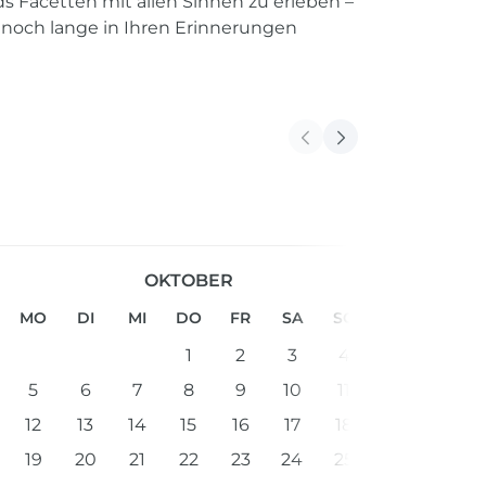
nds Facetten mit allen Sinnen zu erleben –
 noch lange in Ihren Erinnerungen
OKTOBER
MO
DI
MI
DO
FR
SA
SO
1
2
3
4
5
6
7
8
9
10
11
12
13
14
15
16
17
18
19
20
21
22
23
24
25