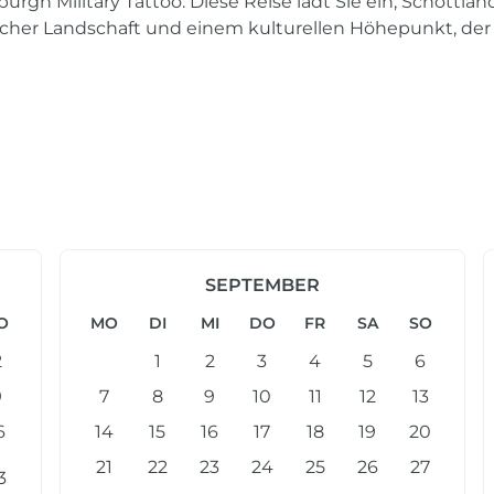
urgh Military Tattoo. Diese Reise lädt Sie ein, Schottla
scher Landschaft und einem kulturellen Höhepunkt, der
SEPTEMBER
O
MO
DI
MI
DO
FR
SA
SO
2
1
2
3
4
5
6
9
7
8
9
10
11
12
13
6
14
15
16
17
18
19
20
21
22
23
24
25
26
27
3