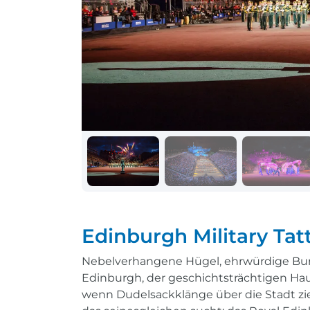
Schiff + Bus
Einreisebestimmungen
Reisen mit
Durchführungsgarantie
Landausflüge buchen
Letzte Plätze sichern
Reisen mit
Durchführungsgarantie
Letzte Plätze sichern
Edinburgh Military Tat
Nebelverhangene Hügel, ehrwürdige Burge
Edinburgh, der geschichtsträchtigen Ha
wenn Dudelsackklänge über die Stadt zie