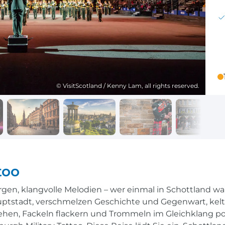
Reisekalender
Ihr Weg zum Flugha
Ihr perfekt geplantes Jahr
Flughafentransfer & Par
Frankreich
Reisekalender
Abfahrtsstellen
© VisitScotland / Kenny Lam, all rights reserved.
Ihr perfekt geplantes Jahr
Alles auf einen Blick
too
n, klangvolle Melodien – wer einmal in Schottland war
uptstadt, verschmelzen Geschichte und Gegenwart, kel
hen, Fackeln flackern und Trommeln im Gleichklang poch