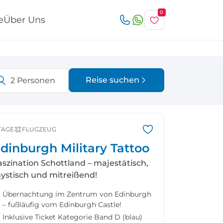
0
e
Über Uns
Reise suchen
2
Personen
r
Österreich
Italien
TAGE
FLUGZEUG
dinburgh Military Tattoo
aszination Schottland – majestätisch,
ystisch und mitreißend!
Schweiz
Nordeuropa
Übernachtung im Zentrum von Edinburgh
– fußläufig vom Edinburgh Castle!
Inklusive Ticket Kategorie Band D (blau)