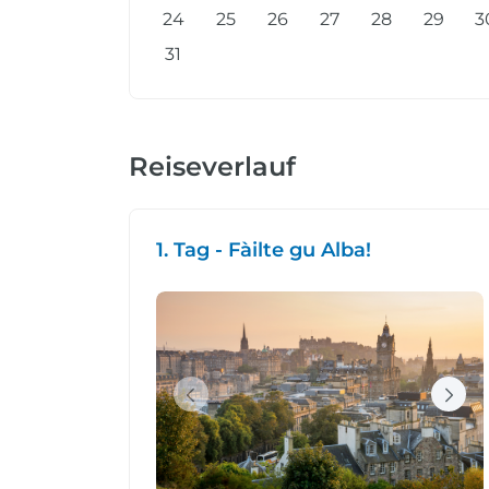
24
25
26
27
28
29
3
31
Reiseverlauf
1. Tag - Fàilte gu Alba!