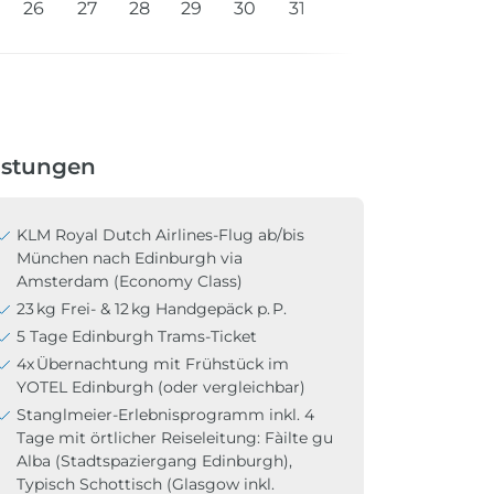
26
27
28
29
30
31
istungen
KLM Royal Dutch Airlines-Flug ab/bis
München nach Edinburgh via
Amsterdam (Economy Class)
23 kg Frei- & 12 kg Handgepäck p. P.
5 Tage Edinburgh Trams-Ticket
4x Übernachtung mit Frühstück im
YOTEL Edinburgh (oder vergleichbar)
Stanglmeier-Erlebnisprogramm inkl. 4
Tage mit örtlicher Reiseleitung: Fàilte gu
Alba (Stadtspaziergang Edinburgh),
Typisch Schottisch (Glasgow inkl.