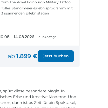
zum The Royal Edinburgh Military Tattoo
fen
Einreisebestimmungen
ken
Alles Wichtige
Tolles Stanglmeier-Erlebnisprogramm mit
3 spannenden Erlebnistagen
Kroatien
10.08. - 14.08.2026 -
auf Anfrage
Alle Reiseziele
© Visit
Weltweite Ziele entdecken
ab
1.899 €
Jetzt buchen
, spürt diese besondere Magie. In
tisches Erbe und kreative Moderne. Und
en, dann ist es Zeit für ein Spektakel,