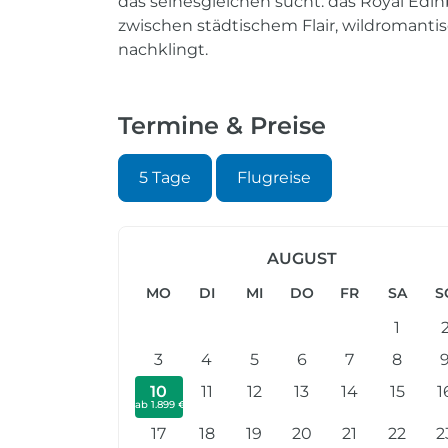
das seinesgleichen sucht: das Royal Edinb
zwischen städtischem Flair, wildromanti
nachklingt.
Termine & Preise
5 Tage
Flugreise
AUGUST
MO
DI
MI
DO
FR
SA
S
1
3
4
5
6
7
8
10
11
12
13
14
15
1
ab 1.899 €
17
18
19
20
21
22
2