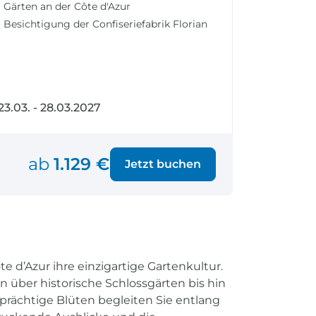
Gärten an der Côte d'Azur
fen
Einreisebestimmungen
ken
Alles Wichtige
Besichtigung der Confiseriefabrik Florian
Kroatien
23.03. - 28.03.2027
Alle Reiseziele
Weltweite Ziele entdecken
ab
1.129 €
Jetzt buchen
e d’Azur ihre einzigartige Gartenkultur.
n über historische Schlossgärten bis hin
prächtige Blüten begleiten Sie entlang