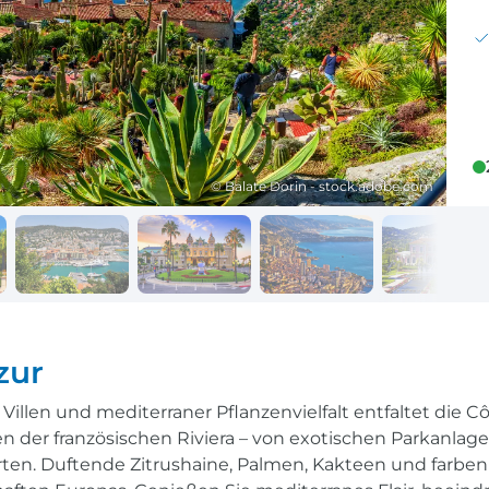
Reisekalender
Ihr Weg zum Flugha
Ihr perfekt geplantes Jahr
Flughafentransfer & Par
Frankreich
Reisekalender
Abfahrtsstellen
© Balate Dorin - stock.adobe.com
Ihr perfekt geplantes Jahr
Alles auf einen Blick
zur
llen und mediterraner Pflanzenvielfalt entfaltet die Côt
n der französischen Riviera – von exotischen Parkanlage
rten. Duftende Zitrushaine, Palmen, Kakteen und farben