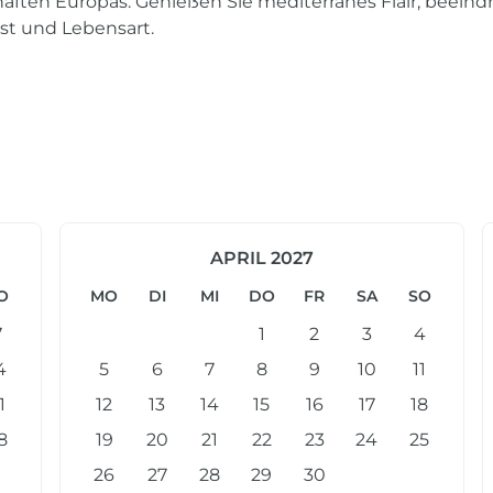
haften Europas. Genießen Sie mediterranes Flair, beein
st und Lebensart.
APRIL 2027
O
MO
DI
MI
DO
FR
SA
SO
7
1
2
3
4
4
5
6
7
8
9
10
11
1
12
13
14
15
16
17
18
8
19
20
21
22
23
24
25
26
27
28
29
30