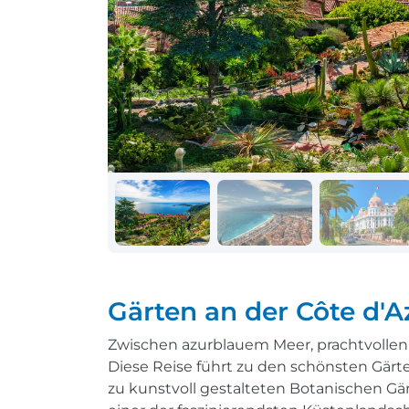
Schiff + Bus
Einreisebestimmungen
Reisen mit
Durchführungsgarantie
Landausflüge buchen
Letzte Plätze sichern
Reisen mit
Durchführungsgarantie
Letzte Plätze sichern
Gärten an der Côte d'A
Zwischen azurblauem Meer, prachtvollen Vi
Diese Reise führt zu den schönsten Gärte
zu kunstvoll gestalteten Botanischen Gä