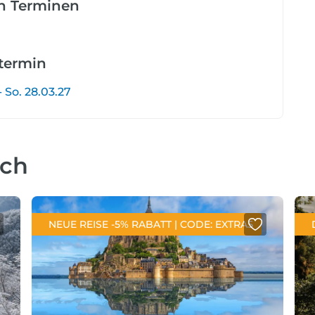
en Terminen
etermin
- So. 28.03.27
uch
NEUE REISE -5% RABATT | CODE: EXTRA5