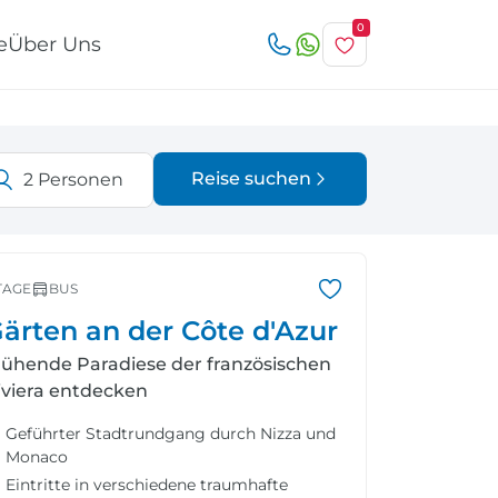
0
e
Über Uns
Reise suchen
2
Personen
Österreich
Italien
r
TAGE
BUS
ärten an der Côte d'Azur
lühende Paradiese der französischen
iviera entdecken
Schweiz
Nordeuropa
Geführter Stadtrundgang durch Nizza und
Monaco
Eintritte in verschiedene traumhafte