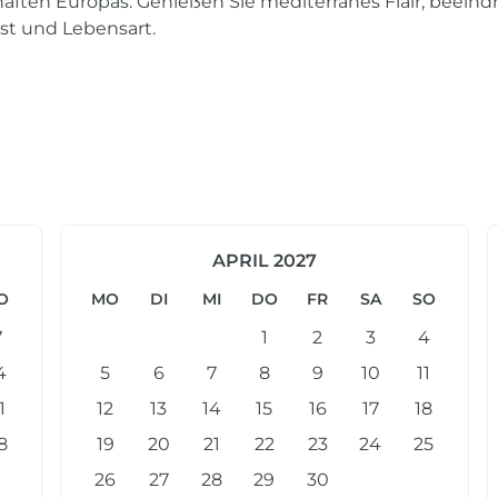
haften Europas. Genießen Sie mediterranes Flair, beein
st und Lebensart.
APRIL 2027
O
MO
DI
MI
DO
FR
SA
SO
7
1
2
3
4
4
5
6
7
8
9
10
11
1
12
13
14
15
16
17
18
8
19
20
21
22
23
24
25
26
27
28
29
30