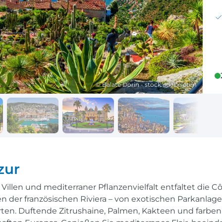
Reisekalender
Ihr Weg zum Flugha
Ihr perfekt geplantes Jahr
Flughafentransfer & Par
Frankreich
Reisekalender
Abfahrtsstellen
© Balate Dorin - stock.adobe.com
Ihr perfekt geplantes Jahr
Alles auf einen Blick
zur
llen und mediterraner Pflanzenvielfalt entfaltet die Côt
n der französischen Riviera – von exotischen Parkanlage
rten. Duftende Zitrushaine, Palmen, Kakteen und farben