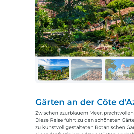
Schiff + Bus
Einreisebestimmungen
Reisen mit
Durchführungsgarantie
Landausflüge buchen
Letzte Plätze sichern
Reisen mit
Durchführungsgarantie
Letzte Plätze sichern
Gärten an der Côte d'A
Zwischen azurblauem Meer, prachtvollen Vi
Diese Reise führt zu den schönsten Gärte
zu kunstvoll gestalteten Botanischen Gä