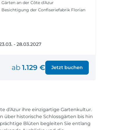
Gärten an der Côte d'Azur
fen
Einreisebestimmungen
ken
Alles Wichtige
Besichtigung der Confiseriefabrik Florian
Kroatien
23.03. - 28.03.2027
Alle Reiseziele
Weltweite Ziele entdecken
ab
1.129 €
Jetzt buchen
e d’Azur ihre einzigartige Gartenkultur.
n über historische Schlossgärten bis hin
prächtige Blüten begleiten Sie entlang