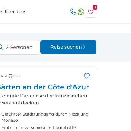
0
e
Über Uns
Reise suchen
2
Personen
Österreich
Italien
r
TAGE
BUS
ärten an der Côte d'Azur
lühende Paradiese der französischen
iviera entdecken
Schweiz
Nordeuropa
Geführter Stadtrundgang durch Nizza und
Monaco
Eintritte in verschiedene traumhafte