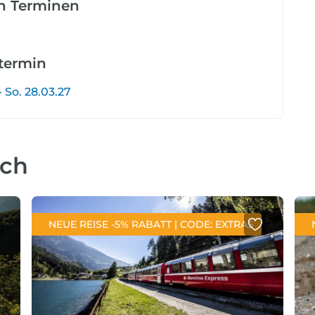
en Terminen
etermin
- So. 28.03.27
uch
NEUE REISE -5% RABATT | CODE: EXTRA5