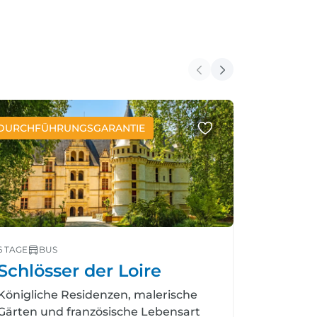
DURCHFÜHRUNGSGARANTIE
NEUE REIS
6 TAGE
BUS
6 TAGE
BU
Schlösser der Loire
Toskan
Königliche Residenzen, malerische
Die schön
Gärten und französische Lebensart
einer Rei