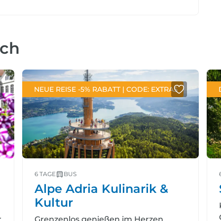
uch
NEUE REISE -5% RABATT | CODE: EXTRA5
6 TAGE
BUS
Alpe Adria Kulinarik &
Kultur
r
Grenzenlos genießen im Herzen