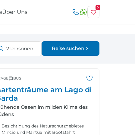
0
e
Über Uns
Reise suchen
2
Personen
Österreich
Italien
r
TAGE
BUS
artenträume am Lago di
arda
lühende Oasen im milden Klima des
Schweiz
Nordeuropa
üdens
Besichtigung des Naturschutzgebietes
Mincio und Mantua mit Bootsfahrt