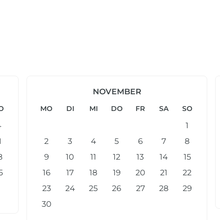
NOVEMBER
O
MO
DI
MI
DO
FR
SA
SO
4
1
1
2
3
4
5
6
7
8
8
9
10
11
12
13
14
15
5
16
17
18
19
20
21
22
23
24
25
26
27
28
29
30