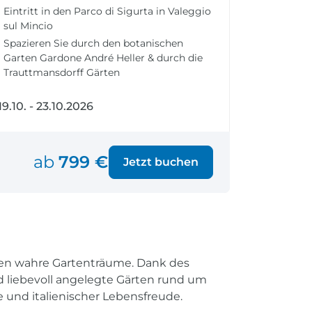
fen
Einreisebestimmungen
Eintritt in den Parco di Sigurta in Valeggio
ken
Alles Wichtige
sul Mincio
Kroatien
Spazieren Sie durch den botanischen
Garten Gardone André Heller & durch die
Trauttmansdorff Gärten
19.10. - 23.10.2026
Alle Reiseziele
© D
Weltweite Ziele entdecken
ab
799 €
Jetzt buchen
hen wahre Gartenträume. Dank des
nd liebevoll angelegte Gärten rund um
e und italienischer Lebensfreude.