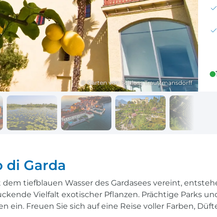
Reisekalender
Ihr Weg zum Flugha
Ihr perfekt geplantes Jahr
Flughafentransfer & Par
Frankreich
Reisekalender
Abfahrtsstellen
© Gärten von Schloss Trauttmansdorff
Ihr perfekt geplantes Jahr
Alles auf einen Blick
 di Garda
 dem tiefblauen Wasser des Gardasees vereint, entste
ckende Vielfalt exotischer Pflanzen. Prächtige Parks u
ein. Freuen Sie sich auf eine Reise voller Farben, Düft