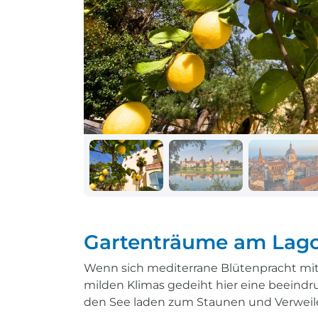
Schiff + Bus
Einreisebestimmungen
Reisen mit
Durchführungsgarantie
Landausflüge buchen
Letzte Plätze sichern
Reisen mit
Durchführungsgarantie
Letzte Plätze sichern
Gartenträume am Lago
Wenn sich mediterrane Blütenpracht mit
milden Klimas gedeiht hier eine beeindru
den See laden zum Staunen und Verweilen 