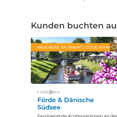
Kunden buchten a
NEUE REISE -5% RABATT | CODE: EXTRA5
5 TAGE
BUS
Förde & Dänische
Südsee
Faszinierende Küstenregionen an de