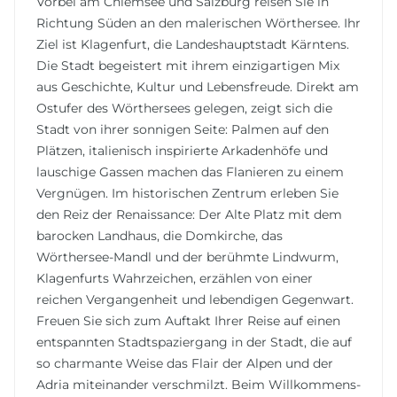
Vorbei am Chiemsee und Salzburg reisen Sie in
Richtung Süden an den malerischen Wörthersee. Ihr
Ziel ist Klagenfurt, die Landeshauptstadt Kärntens.
Die Stadt begeistert mit ihrem einzigartigen Mix
aus Geschichte, Kultur und Lebensfreude. Direkt am
Ostufer des Wörthersees gelegen, zeigt sich die
Stadt von ihrer sonnigen Seite: Palmen auf den
Plätzen, italienisch inspirierte Arkadenhöfe und
lauschige Gassen machen das Flanieren zu einem
Vergnügen. Im historischen Zentrum erleben Sie
den Reiz der Renaissance: Der Alte Platz mit dem
barocken Landhaus, die Domkirche, das
Wörthersee-Mandl und der berühmte Lindwurm,
Klagenfurts Wahrzeichen, erzählen von einer
reichen Vergangenheit und lebendigen Gegenwart.
Freuen Sie sich zum Auftakt Ihrer Reise auf einen
entspannten Stadtspaziergang in der Stadt, die auf
so charmante Weise das Flair der Alpen und der
Adria miteinander verschmilzt. Beim Willkommens-