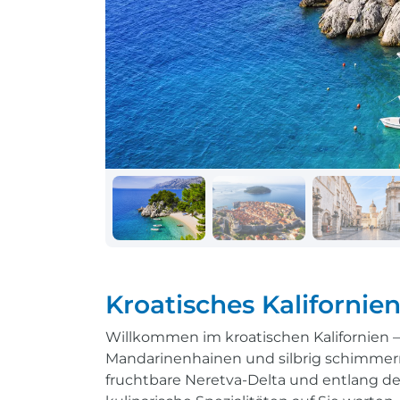
Schiff + Bus
Einreisebestimmungen
Reisen mit
Durchführungsgarantie
Landausflüge buchen
Letzte Plätze sichern
Reisen mit
Durchführungsgarantie
Letzte Plätze sichern
Kroatisches Kalifornie
Willkommen im kroatischen Kalifornien 
Mandarinenhainen und silbrig schimmernd
fruchtbare Neretva-Delta und entlang d