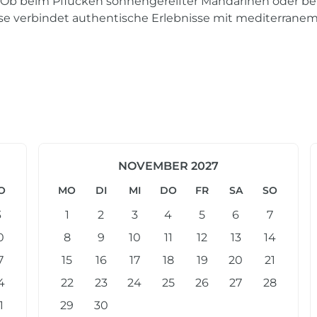
n. Ob beim Pflücken sonnengereifter Mandarinen oder be
se verbindet authentische Erlebnisse mit mediterranem
NOVEMBER 2027
O
MO
DI
MI
DO
FR
SA
SO
3
1
2
3
4
5
6
7
0
8
9
10
11
12
13
14
7
15
16
17
18
19
20
21
4
22
23
24
25
26
27
28
1
29
30