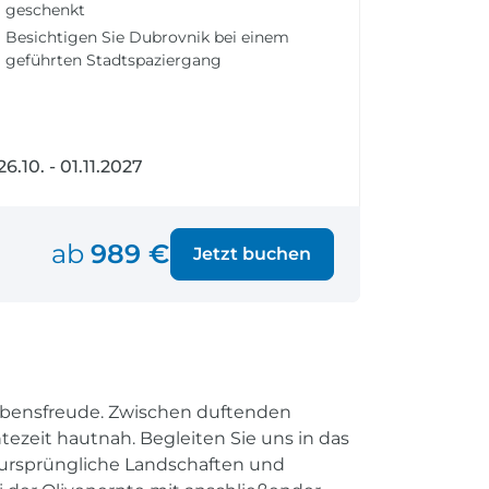
geschenkt
fen
Einreisebestimmungen
ken
Alles Wichtige
Besichtigen Sie Dubrovnik bei einem
geführten Stadtspaziergang
Kroatien
26.10. - 01.11.2027
Alle Reiseziele
© 
Weltweite Ziele entdecken
ab
989 €
Jetzt buchen
Lebensfreude. Zwischen duftenden
ezeit hautnah. Begleiten Sie uns in das
 ursprüngliche Landschaften und