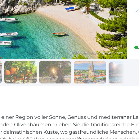
Reisekalender
Ihr Weg zum Flugha
Ihr perfekt geplantes Jahr
Flughafentransfer & Par
Frankreich
Reisekalender
Abfahrtsstellen
© kite_rin - stock.adobe.com
Ihr perfekt geplantes Jahr
Alles auf einen Blick
n
– einer Region voller Sonne, Genuss und mediterraner 
en Olivenbäumen erleben Sie die traditionsreiche Ernt
er dalmatinischen Küste, wo gastfreundliche Menschen,