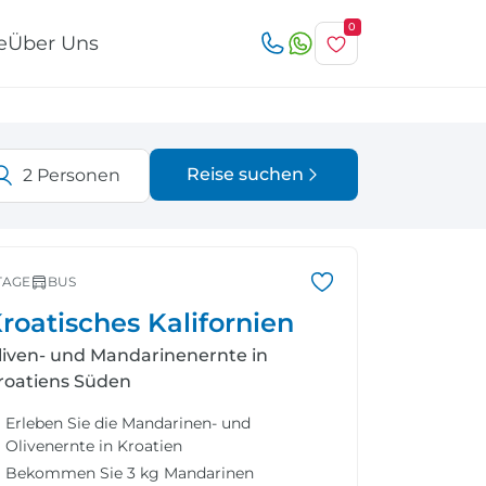
0
e
Über Uns
Reise suchen
2
Personen
r
Österreich
Italien
TAGE
BUS
roatisches Kalifornien
liven- und Mandarinenernte in
roatiens Süden
Schweiz
Nordeuropa
Erleben Sie die Mandarinen- und
Olivenernte in Kroatien
Bekommen Sie 3 kg Mandarinen