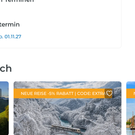
etermin
. 01.11.27
uch
NEUE REISE -5% RABATT | CODE: EXTRA5