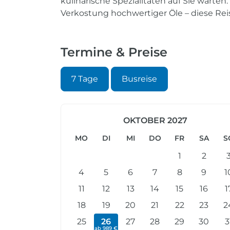
kulinarische Spezialitäten auf Sie warte
Verkostung hochwertiger Öle – diese Rei
Termine & Preise
7 Tage
Busreise
OKTOBER 2027
MO
DI
MI
DO
FR
SA
S
1
2
4
5
6
7
8
9
1
11
12
13
14
15
16
1
18
19
20
21
22
23
2
25
26
27
28
29
30
3
ab 989 €