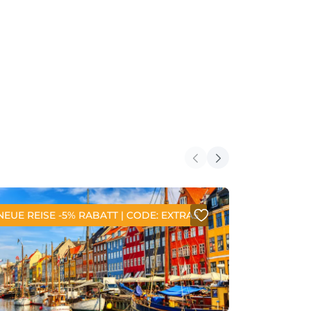
NEUE REISE -5% RABATT | CODE: EXTRA5
NEUE REIS