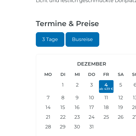
Licht und festlich geschmückte Dorfplätz
Termine & Preise
3 Tage
Busreise
DEZEMBER
MO
DI
MI
DO
FR
SA
S
1
2
3
4
5
ab 439 €
7
8
9
10
11
12
1
14
15
16
17
18
19
2
21
22
23
24
25
26
2
28
29
30
31