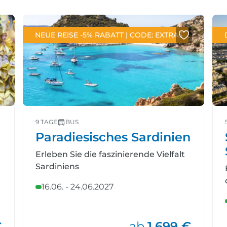
NEUE REISE -5% RABATT | CODE: EXTRA5
9 TAGE
BUS
Paradiesisches Sardinien
Erleben Sie die faszinierende Vielfalt
Sardiniens
16.06. - 24.06.2027
€
ab
1.699 €