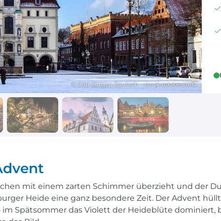
Reisekalender
Ihr Weg zum Flugha
Ihr perfekt geplantes Jahr
Flughafentransfer & Par
Frankreich
Reisekalender
Abfahrtsstellen
© Carl-Jürgen Bautsch - stock.adobe.com
Ihr perfekt geplantes Jahr
Alles auf einen Blick
Advent
lächen mit einem zarten Schimmer überzieht und der Du
urger Heide eine ganz besondere Zeit. Der Advent hüllt 
 im Spätsommer das Violett der Heideblüte dominiert, 