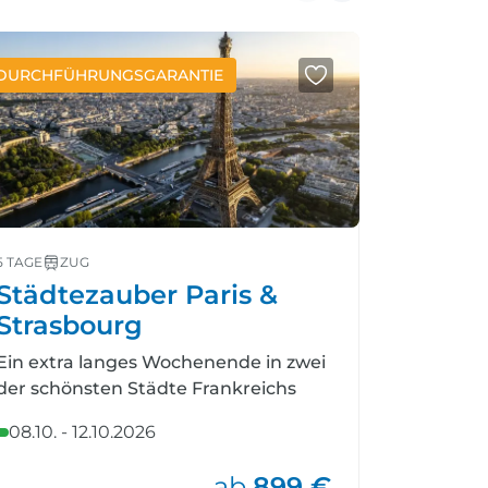
DURCHFÜHRUNGSGARANTIE
NEUE REIS
5 TAGE
ZUG
6 TAGE
BU
Städtezauber Paris &
Gärte
Strasbourg
d'Azur
Ein extra langes Wochenende in zwei
Blühende
der schönsten Städte Frankreichs
französis
08.10. - 12.10.2026
23.03. -
ab
899 €