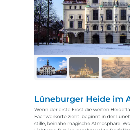
Schiff + Bus
Einreisebestimmungen
Reisen mit
Durchführungsgarantie
Landausflüge buchen
Letzte Plätze sichern
Reisen mit
Durchführungsgarantie
Letzte Plätze sichern
Lüneburger Heide im 
Wenn der erste Frost die weiten Heidef
Fachwerkorte zieht, beginnt in der Lüneb
stille, beinahe magische Atmosphäre. Wo