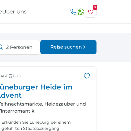
0
e
Über Uns
Reise suchen
2
Personen
Österreich
Italien
r
TAGE
BUS
üneburger Heide im
dvent
eihnachtsmärkte, Heidezauber und
Schweiz
Nordeuropa
interromantik
Erkunden Sie Lüneburg bei einem
geführten Stadtspaziergang