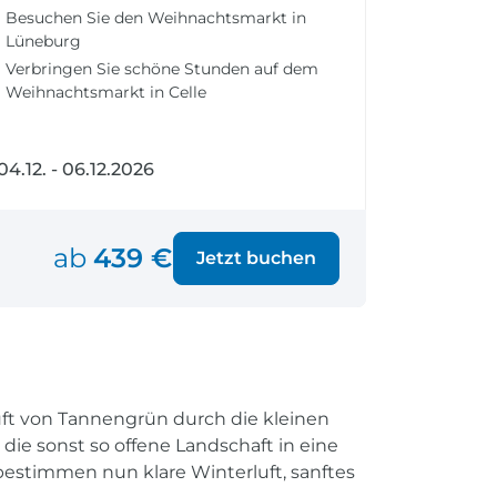
fen
Einreisebestimmungen
Besuchen Sie den Weihnachtsmarkt in
ken
Alles Wichtige
Lüneburg
Kroatien
Verbringen Sie schöne Stunden auf dem
Weihnachtsmarkt in Celle
04.12. - 06.12.2026
Alle Reiseziele
Weltweite Ziele entdecken
ab
439 €
Jetzt buchen
ft von Tannengrün durch die kleinen
die sonst so offene Landschaft in eine
bestimmen nun klare Winterluft, sanftes