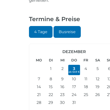
genießen.
Termine & Preise
4 Tage
Busreise
DEZEMBER
MO
DI
MI
DO
FR
SA
S
1
2
3
4
5
ab 649 €
7
8
9
10
11
12
1
14
15
16
17
18
19
2
21
22
23
24
25
26
2
28
29
30
31