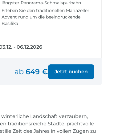
längster Panorama-Schmalspurbahn
fen
Einreisebestimmungen
ken
Alles Wichtige
Erleben Sie den traditionellen Mariazeller
Advent rund um die beeindruckende
Kroatien
Basilika
03.12. - 06.12.2026
Alle Reiseziele
©
Weltweite Ziele entdecken
ab
649 €
Jetzt buchen
 winterliche Landschaft verzaubern,
n traditionsreiche Städte, prachtvolle
ille Zeit des Jahres in vollen Zügen zu