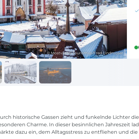
Reisekalender
Ihr Weg zum Flugha
Ihr perfekt geplantes Jahr
Flughafentransfer & Par
Frankreich
Reisekalender
Abfahrtsstellen
© Mostviertel Tourismus/Fred Lindmoser
Ihr perfekt geplantes Jahr
Alles auf einen Blick
ch historische Gassen zieht und funkelnde Lichter die
esonderen Charme. In dieser besinnlichen Jahreszeit lade
te dazu ein, dem Alltagsstress zu entfliehen und die st