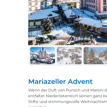
Schiff + Bus
Einreisebestimmungen
Reisen mit
Durchführungsgarantie
Landausflüge buchen
Letzte Plätze sichern
Reisen mit
Durchführungsgarantie
Letzte Plätze sichern
Mariazeller Advent
Wenn der Duft von Punsch und Maroni dur
entfaltet Niederösterreich seinen ganz b
Stifte und stimmungsvolle Weihnachtsmärk