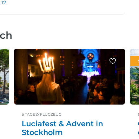
.12.
uch
5 TAGE
FLUGZEUG
Luciafest & Advent in
Stockholm