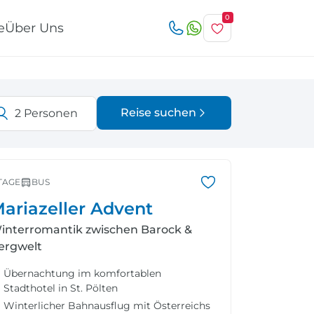
0
e
Über Uns
Reise suchen
2
Personen
Österreich
Italien
r
TAGE
BUS
ariazeller Advent
interromantik zwischen Barock &
ergwelt
Schweiz
Nordeuropa
Übernachtung im komfortablen
Stadthotel in St. Pölten
Winterlicher Bahnausflug mit Österreichs