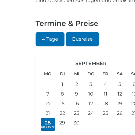
eindrucksvollen Ausflügen und erholsa
Termine & Preise
4 Tage
Busreise
SEPTEMBER
MO
DI
MI
DO
FR
SA
S
1
2
3
4
5
7
8
9
10
11
12
1
14
15
16
17
18
19
2
21
22
23
24
25
26
2
28
29
30
ab 539 €