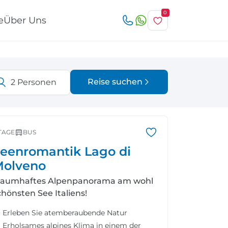
0
e
Über Uns
Reise suchen
2
Personen
Österreich
Italien
r
TAGE
BUS
eenromantik Lago di
olveno
raumhaftes Alpenpanorama am wohl
Schweiz
Nordeuropa
chönsten See Italiens!
Erleben Sie atemberaubende Natur
Erholsames alpines Klima in einem der