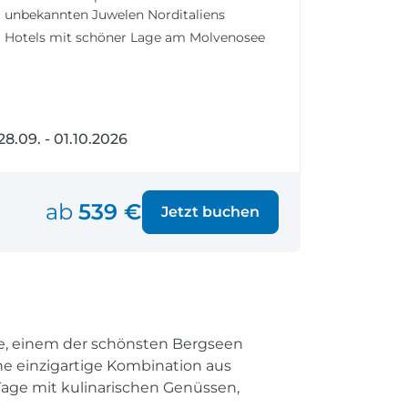
fen
Einreisebestimmungen
unbekannten Juwelen Norditaliens
ken
Alles Wichtige
Hotels mit schöner Lage am Molvenosee
Kroatien
28.09. - 01.10.2026
Alle Reiseziele
Weltweite Ziele entdecken
ab
539 €
Jetzt buchen
ee, einem der schönsten Bergseen
ine einzigartige Kombination aus
 Tage mit kulinarischen Genüssen,