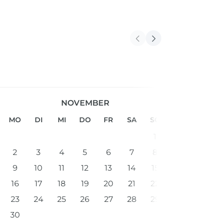
NOVEMBER
MO
DI
MI
DO
FR
SA
SO
1
2
3
4
5
6
7
8
9
10
11
12
13
14
15
16
17
18
19
20
21
22
23
24
25
26
27
28
29
30