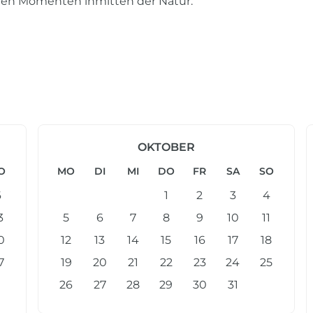
men Momenten inmitten der Natur.
OKTOBER
O
MO
DI
MI
DO
FR
SA
SO
6
1
2
3
4
3
5
6
7
8
9
10
11
0
12
13
14
15
16
17
18
7
19
20
21
22
23
24
25
26
27
28
29
30
31