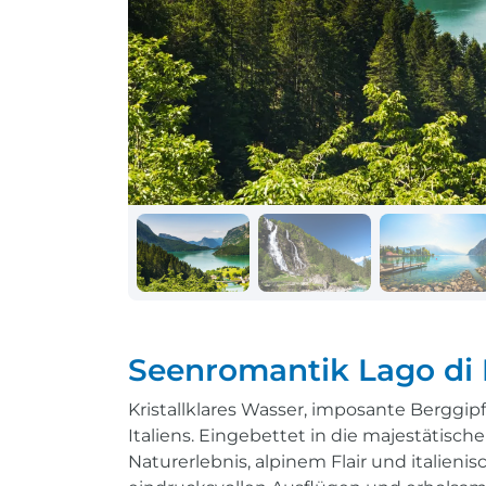
Schiff + Bus
Einreisebestimmungen
Reisen mit
Durchführungsgarantie
Landausflüge buchen
Letzte Plätze sichern
Reisen mit
Durchführungsgarantie
Letzte Plätze sichern
Seenromantik Lago di
Kristallklares Wasser, imposante Bergg
Italiens. Eingebettet in die majestätisch
Naturerlebnis, alpinem Flair und italieni