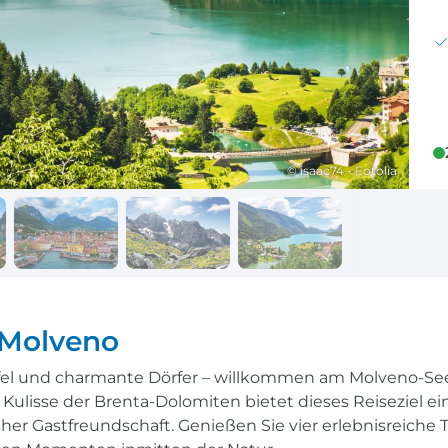
Reisekalender
Ihr Weg zum Flugha
Ihr perfekt geplantes Jahr
Flughafentransfer & Par
Frankreich
Reisekalender
Abfahrtsstellen
© isaac74 - Fotolia
Ihr perfekt geplantes Jahr
Alles auf einen Blick
 Molveno
ipfel und charmante Dörfer – willkommen am Molveno-S
e Kulisse der Brenta-Dolomiten bietet dieses Reiseziel e
scher Gastfreundschaft. Genießen Sie vier erlebnisreiche