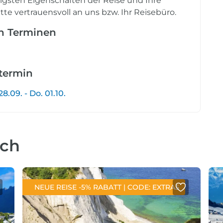
tigsten Eigenschaften der Reise und Ihre
tte vertrauensvoll an uns bzw. Ihr Reisebüro.
en Terminen
etermin
.09. - Do. 01.10.
uch
NEUE REISE -5% RABATT | CODE: EXTRA5