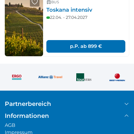
BUS
Toskana intensiv
22.04. - 27.04.2027
p.P. ab
899 €
Partnerbereich
Informationen
AGB
Impressum