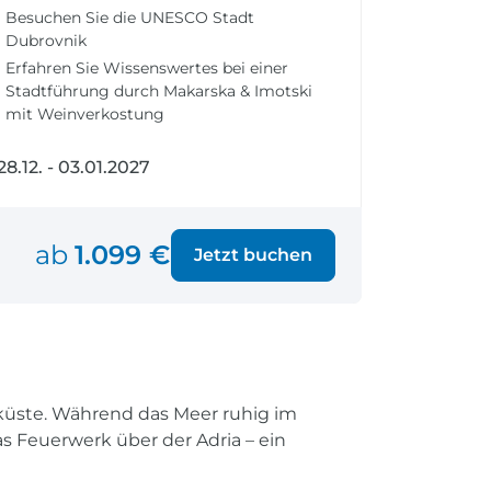
fen
Einreisebestimmungen
Besuchen Sie die UNESCO Stadt
ken
Alles Wichtige
Dubrovnik
Kroatien
Erfahren Sie Wissenswertes bei einer
Stadtführung durch Makarska & Imotski
mit Weinverkostung
28.12. - 03.01.2027
Alle Reiseziele
Weltweite Ziele entdecken
ab
1.099 €
Jetzt buchen
aküste. Während das Meer ruhig im
s Feuerwerk über der Adria – ein