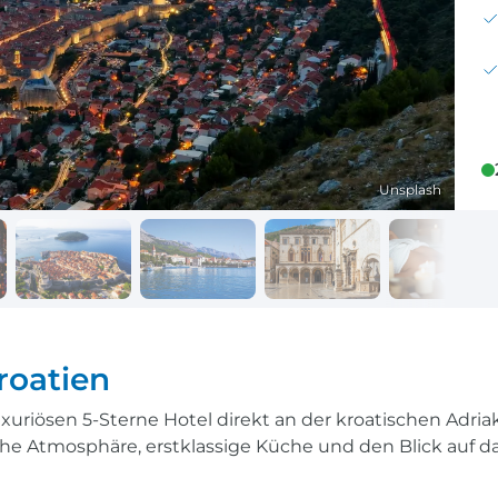
Reisekalender
Ihr Weg zum Flugha
Ihr perfekt geplantes Jahr
Flughafentransfer & Par
Frankreich
Reisekalender
Abfahrtsstellen
Unsplash
Ihr perfekt geplantes Jahr
Alles auf einen Blick
roatien
uxuriösen 5-Sterne Hotel direkt an der kroatischen Adri
che Atmosphäre, erstklassige Küche und den Blick auf da