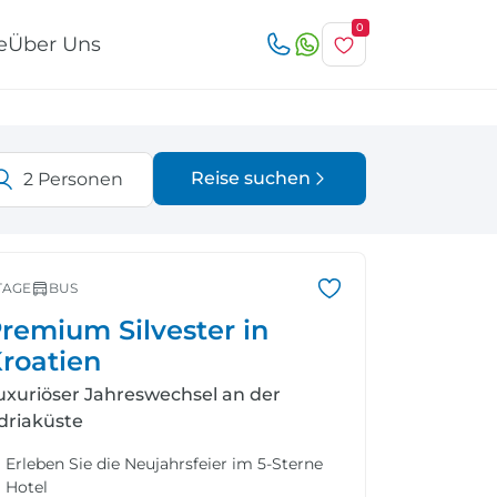
0
e
Über Uns
Reise suchen
2
Personen
Österreich
Italien
r
TAGE
BUS
remium Silvester in
roatien
uxuriöser Jahreswechsel an der
Schweiz
Nordeuropa
driaküste
Erleben Sie die Neujahrsfeier im 5-Sterne
Hotel