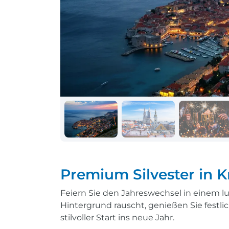
Schiff + Bus
Einreisebestimmungen
Reisen mit
Durchführungsgarantie
Landausflüge buchen
Letzte Plätze sichern
Reisen mit
Durchführungsgarantie
Letzte Plätze sichern
Premium Silvester in K
Feiern Sie den Jahreswechsel in einem l
Hintergrund rauscht, genießen Sie festli
stilvoller Start ins neue Jahr.