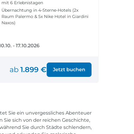
mit 6 Erlebnistagen
fen
Einreisebestimmungen
ken
Alles Wichtige
Übernachtung in 4-Sterne-Hotels (2x
Raum Palermo & 5x Nike Hotel in Giardini
Kroatien
Naxos)
10.10. - 17.10.2026
Alle Reiseziele
Weltweite Ziele entdecken
ab
1.899 €
Jetzt buchen
rtet Sie ein unvergessliches Abenteuer
 Sie sich von der reichen Geschichte,
während Sie durch Städte schlendern,