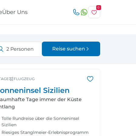
0
e
Über Uns
Reise suchen
2
Personen
Österreich
Italien
r
TAGE
FLUGZEUG
onneninsel Sizilien
raumhafte Tage immer der Küste
ntlang
Schweiz
Nordeuropa
Tolle Rundreise über die Sonneninsel
Sizilien
Riesiges Stanglmeier-Erlebnisprogramm