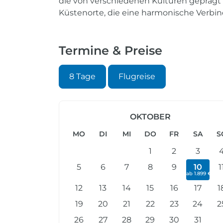
die von verschiedenen Kulturen geprägt 
Küstenorte, die eine harmonische Verbin
Termine & Preise
8 Tage
Flugreise
OKTOBER
MO
DI
MI
DO
FR
SA
S
1
2
3
5
6
7
8
9
10
1
ab 1.899 €
12
13
14
15
16
17
1
19
20
21
22
23
24
2
26
27
28
29
30
31