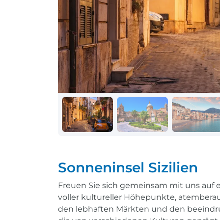
Schiff + Bus
Einreisebestimmungen
Reisen mit
Durchführungsgarantie
Landausflüge buchen
Letzte Plätze sichern
Reisen mit
Durchführungsgarantie
Letzte Plätze sichern
Sonneninsel Sizilien
Freuen Sie sich gemeinsam mit uns auf er
voller kultureller Höhepunkte, atembera
den lebhaften Märkten und den beeindru