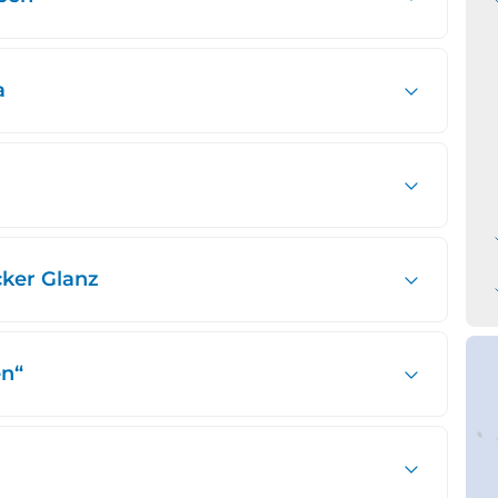
a
cker Glanz
en“