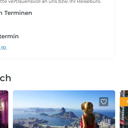
tte vertrauensvoll an uns bzw. Ihr Reisebüro.
en Terminen
etermin
.10.
uch