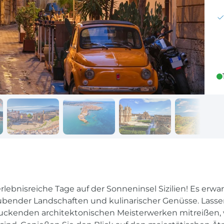
Reisekalender
Ihr Weg zum Flugha
Ihr perfekt geplantes Jahr
Flughafentransfer & Par
Frankreich
Reisekalender
Abfahrtsstellen
Ihr perfekt geplantes Jahr
Alles auf einen Blick
lebnisreiche Tage auf der Sonneninsel Sizilien! Es erwa
ubender Landschaften und kulinarischer Genüsse. Lassen
ckenden architektonischen Meisterwerken mitreißen, 