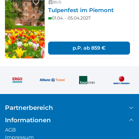
BUS
Tulpenfest im Piemont
01.04. - 05.04.2027
p.P. ab
859 €
Partnerbereich
Informationen
AGB
Impressum