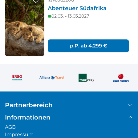
FLUGZEUG
Abenteuer Südafrika
02.03. - 13.03.2027
p.P. ab
4.299 €
Partnerbereich
Informationen
AGB
Impressum