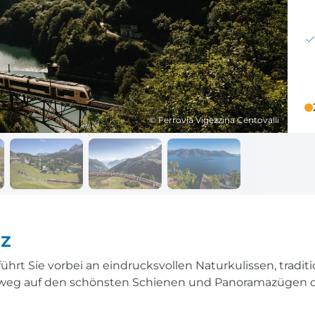
Reisekalender
Ihr Weg zum Flugha
Ihr perfekt geplantes Jahr
Flughafentransfer & Par
Frankreich
Reisekalender
Abfahrtsstellen
© Ferrovia Vigezzina Centovalli
Ihr perfekt geplantes Jahr
Alles auf einen Blick
z
rt Sie vorbei an eindrucksvollen Naturkulissen, tradit
weg auf den schönsten Schienen und Panoramazügen de