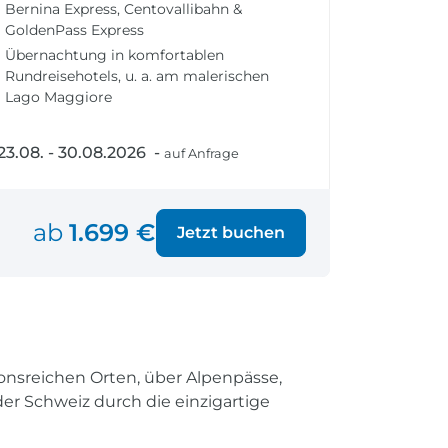
Bernina Express, Centovallibahn &
fen
Einreisebestimmungen
GoldenPass Express
ken
Alles Wichtige
Übernachtung in komfortablen
Kroatien
Rundreisehotels, u. a. am malerischen
Lago Maggiore
23.08. - 30.08.2026 -
auf Anfrage
Alle Reiseziele
Weltweite Ziele entdecken
ab
1.699 €
Jetzt buchen
ionsreichen Orten, über Alpenpässe,
r Schweiz durch die einzigartige