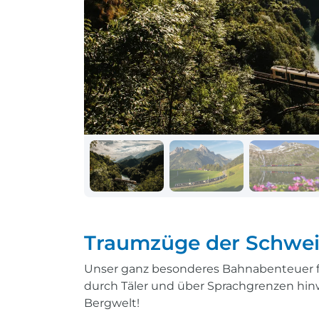
Schiff + Bus
Einreisebestimmungen
Reisen mit
Durchführungsgarantie
Landausflüge buchen
Letzte Plätze sichern
Reisen mit
Durchführungsgarantie
Letzte Plätze sichern
Traumzüge der Schwei
Unser ganz besonderes Bahnabenteuer füh
durch Täler und über Sprachgrenzen hin
Bergwelt!