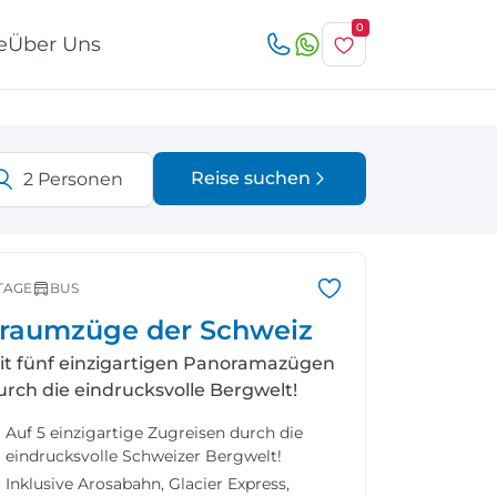
0
e
Über Uns
Reise suchen
2
Personen
Österreich
Italien
r
TAGE
BUS
raumzüge der Schweiz
it fünf einzigartigen Panoramazügen
urch die eindrucksvolle Bergwelt!
Schweiz
Nordeuropa
Auf 5 einzigartige Zugreisen durch die
eindrucksvolle Schweizer Bergwelt!
Inklusive Arosabahn, Glacier Express,