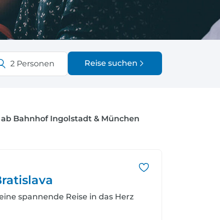
fen
Einreisebestimmungen
ken
Alles Wichtige
Kroatien
Reise suchen
2
Personen
Alle Reiseziele
Weltweite Ziele entdecken
r
ab Bahnhof Ingolstadt & München
ratislava
eine spannende Reise in das Herz