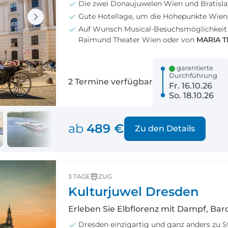
Die zwei Donaujuwelen Wien und Bratislav
Gute Hotellage, um die Höhepunkte Wien
Auf Wunsch Musical-Besuchsmöglichkei
Raimund Theater Wien oder von
MARIA T
garantierte
Durchführung
2 Termine verfügbar
Fr. 16.10.26
So. 18.10.26
ab
489 €
Zu den Details
3 TAGE
ZUG
Kulturjuwel Dresden
Erleben Sie Elbflorenz mit Dampf, Bar
Dresden einzigartig und ganz anders zu St