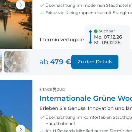
Übernachtung im modernen Stadthotel i
Exklusvie Kleingruppenreise mit Stanglm
buchbar
Mo. 07.12.26
1 Termin verfügbar
Mi. 09.12.26
ab
479 €
Zu den Details
3 TAGE
ZUG
Internationale Grüne Wo
Erleben Sie Genuss, Innovation und län
Übernachtung im komfortablen Stadthotel
Hauptbahnhof
Als H Rewards Mitglied nutzen Sie mit dem