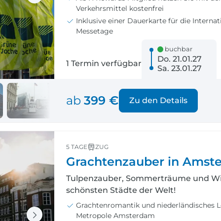
Verkehrsmittel kostenfrei
Inklusive einer Dauerkarte für die Interna
Messetage
buchbar
Do. 21.01.27
1 Termin verfügbar
Sa. 23.01.27
ab
399 €
Zu den Details
5 TAGE
ZUG
Grachtenzauber in Amst
Tulpenzauber, Sommerträume und Wint
schönsten Städte der Welt!
Grachtenromantik und niederländisches Le
Metropole Amsterdam