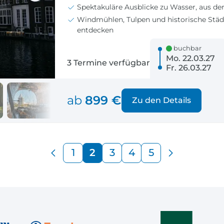
Spektakuläre Ausblicke zu Wasser, aus d
Windmühlen, Tulpen und historische Städt
entdecken
buchbar
Mo. 22.03.27
3 Termine verfügbar
Fr. 26.03.27
ab
899 €
Zu den Details
1
2
3
4
5