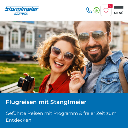
0
Merkliste
MENÜ
Reise/n auf deiner Merkliste
Erwachsene
beliebig
1-3 Tage
4-7 Tage
Keine Reisen auf der Merkliste
8 Tage und mehr
Kinder
Zuletzt angesehen
Keine Reisen bislang angesehen
Flugreisen mit Stanglmeier
Geführte Reisen mit Programm & freier Zeit zum
Entdecken