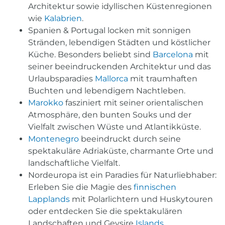
Architektur sowie idyllischen Küstenregionen
wie
Kalabrien
.
Spanien & Portugal locken mit sonnigen
Stränden, lebendigen Städten und köstlicher
Küche. Besonders beliebt sind
Barcelona
mit
seiner beeindruckenden Architektur und das
Urlaubsparadies
Mallorca
mit traumhaften
Buchten und lebendigem Nachtleben.
Marokko
fasziniert mit seiner orientalischen
Atmosphäre, den bunten Souks und der
Vielfalt zwischen Wüste und Atlantikküste.
Montenegro
beeindruckt durch seine
spektakuläre Adriaküste, charmante Orte und
landschaftliche Vielfalt.
Nordeuropa ist ein Paradies für Naturliebhaber:
Erleben Sie die Magie des
finnischen
Lapplands
mit Polarlichtern und Huskytouren
oder entdecken Sie die spektakulären
Landschaften und Geysire
Islands
.