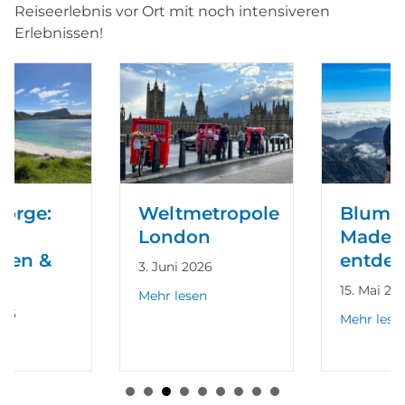
Reiseerlebnis vor Ort mit noch intensiveren
Erlebnissen!
Weltmetropole
Blumeninsel
London
Madeira
entdecken
3. Juni 2026
15. Mai 2026
about Weltmetropole London
Mehr lesen
about Blumeni
Mehr lesen
t
ge: Tromsø, Vesterålen & Lofoten