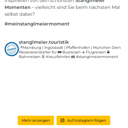
inspirieren von den schönsten
Stanglmeier
Momenten
– vielleicht sind Sie beim nächsten Mal
selbst dabei?
#meinstanglmeiermoment
stanglmeier.touristik
📍Mainburg | Ingolstadt | Pfaffenhofen | München
Dein
Reiseveranstalter für 🚌 Busreisen
✈️ Flugreisen 🚆
Bahnreisen 🚢 Kreuzfahrten
📸 #stanglmeiermoment
Mehr anzeigen
Auf Instagram folgen