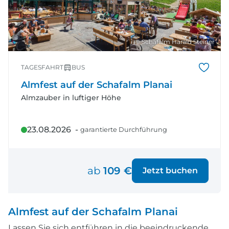
© Schafalm Harald Steiner
TAGESFAHRT
BUS
Almfest auf der Schafalm Planai
Almzauber in luftiger Höhe
23.08.2026 -
garantierte Durchführung
ab
109 €
Jetzt buchen
Almfest auf der Schafalm Planai
Lassen Sie sich entführen in die beeindruckende