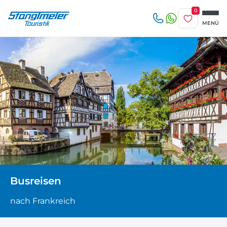
0
Merkliste
MENÜ
Reise/n auf deiner Merkliste
Erwachsene
beliebig
1-3 Tage
4-7 Tage
Keine Reisen auf der Merkliste
8 Tage und mehr
Kinder
Zuletzt angesehen
Keine Reisen bislang angesehen
Busreisen
nach Frankreich