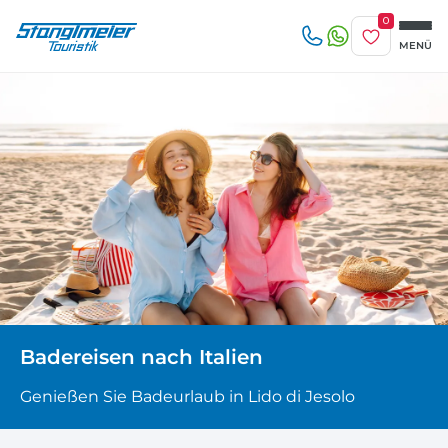
0
Merkliste
MENÜ
Reise/n auf deiner Merkliste
Erwachsene
beliebig
1-3 Tage
4-7 Tage
Keine Reisen auf der Merkliste
8 Tage und mehr
Kinder
Zuletzt angesehen
Keine Reisen bislang angesehen
Badereisen nach Italien
Genießen Sie Badeurlaub in Lido di Jesolo