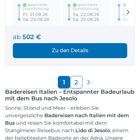
garantierte
garantierte
garanti
Durchführung
Durchführung
Durchfü
Fr. 21.08.26
Sa. 22.08.26
Sa. 29.
Sa. 29.08.26
Sa. 29.08.26
Sa. 05.
ab
502 €
Zu den Details
1
2
Badereisen Italien – Entspannter Badeurlaub
mit dem Bus nach Jesolo
Sonne, Strand und Meer – erleben Sie
unvergessliche
Badereisen nach Italien mit dem
Bus
und reisen Sie komfortabel mit dem
Stanglmeier Reisebus nach
Lido di Jesolo
, einem
der beliebtesten Badeorte an der Adria. Unsere