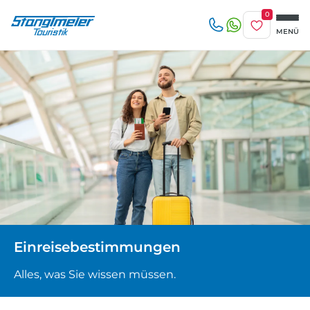
0
Merkliste
MENÜ
Reise/n auf deiner Merkliste
Keine Reisen auf der Merkliste
Zuletzt angesehen
Keine Reisen bislang angesehen
Einreisebestimmungen
Alles, was Sie wissen müssen.