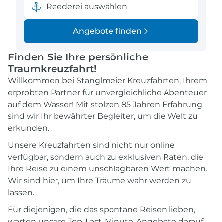
Südostasien
Hapag-Lloyd Cruises
Reederei auswählen
Transarabien
Holland America Line
Transasien
Mein Schiff - TUI Cruises
Angebote finden
Transatlantik
MSC Cruises
Westeuropa
NCL
Finden Sie Ihre persönliche
Asien
Nicko Cruises
Traumkreuzfahrt!
Antarktis
Nicko Cruises Hochsee
Willkommen bei Stanglmeier Kreuzfahrten, Ihrem
Nordamerika Ostküste
Oceania Cruises
erprobten Partner für unvergleichliche Abenteuer
Nordamerika Westküste
P&O Cruises
auf dem Wasser! Mit stolzen 85 Jahren Erfahrung
Mittelamerika
Phoenix Flusskreuzfahrten
sind wir Ihr bewährter Begleiter, um die Welt zu
Weltreise
Phoenix Seereisen
erkunden.
Donau
Plantours Flusskreuzfahrten
Unsere Kreuzfahrten sind nicht nur online
Rhein
Plantours Hochseekreuzfahrten
verfügbar, sondern auch zu exklusiven Raten, die
Seine
Ponant
Ihre Reise zu einem unschlagbaren Wert machen.
Indischer Ozean
Princess Cruises
Wir sind hier, um Ihre Träume wahr werden zu
Rhône
Regent Seven Seas Cruises
lassen.
Mosel
Royal Caribbean International
Elbe
Running on Waves
Für diejenigen, die das spontane Reisen lieben,
Amazonas
Scenic Luxury Cruises
warten unsere Top-Last-Minute-Angebote darauf,