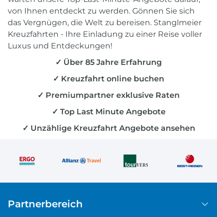
Benelux
Scenic Luxury River Cruises
von Ihnen entdeckt zu werden. Gönnen Sie sich
Südostasien
Sea Cloud Cruises
das Vergnügen, die Welt zu bereisen. Stanglmeier
Nil
Seabourn
Kreuzfahrten - Ihre Einladung zu einer Reise voller
Saone
Seadream YachtClub
Luxus und Entdeckungen!
Havel
Silversea
✓ Über 85 Jahre Erfahrung
Moldau
Star Clippers
✓ Kreuzfahrt online buchen
Oder
Swan Hellenic
Neckar
VIVA Cruises
✓ Premiumpartner exklusive Raten
Saar
✓ Top Last Minute Angebote
Douro
Mekong
✓ Unzählige Kreuzfahrt Angebote ansehen
Irrawaddy
Yangtze
Wolga
Loire
Weser
Peene
Partnerbereich
Sensee