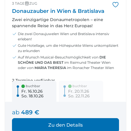
3 TAGE
ZUG
Donauzauber in Wien & Bratislava
Zwei einzigartige Donaumetropolen – eine
spannende Reise in das Herz Europas!
Die zwei Donaujuwelen Wien und Bratislava intensiv
erleben!
Gute Hotellage, um die Höhepunkte Wiens unkompliziert
zu erkunden
Auf Wunsch Musical-Besuchsmöglichkeit von
DIE
SCHÖNE UND DAS BIEST
im Raimund Theater Wien
oder von
MARIA THERESIA
im Ronacher Theater Wien
2 Termine verfügbar
buchbar
buchbar
Fr. 16.10.26
Fr. 20.11.26
So. 18.10.26
So. 22.11.26
ab
489 €
Zu den Details