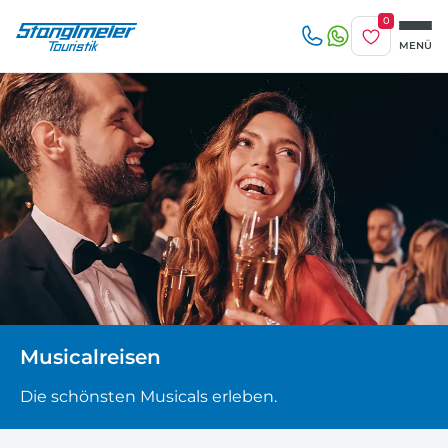
0
Merkliste
MENÜ
Reise/n auf deiner Merkliste
Erwachsene
beliebig
1-3 Tage
4-7 Tage
Keine Reisen auf der Merkliste
8 Tage und mehr
Kinder
Zuletzt angesehen
Keine Reisen bislang angesehen
Musicalreisen
Die schönsten Musicals erleben.