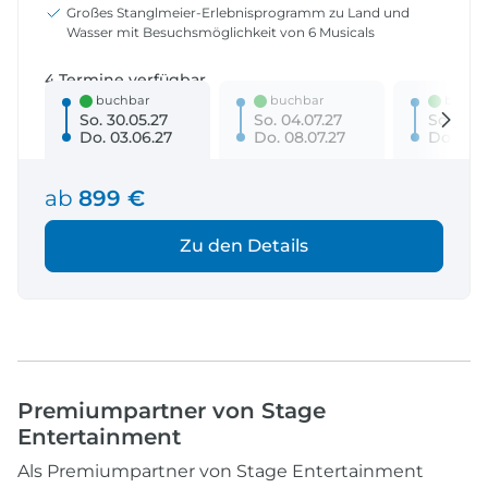
Großes Stanglmeier-Erlebnisprogramm zu Land und
Wasser mit Besuchsmöglichkeit von 6 Musicals
4 Termine verfügbar
buchbar
buchbar
buchb
So. 30.05.27
So. 04.07.27
So. 05.0
Do. 03.06.27
Do. 08.07.27
Do. 09.
ab
899 €
Zu den Details
Premiumpartner von Stage
Entertainment
Als Premiumpartner von Stage Entertainment