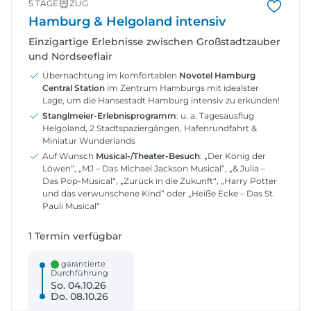
5 TAGE
ZUG
Hamburg & Helgoland intensiv
Einzigartige Erlebnisse zwischen Großstadtzauber
und Nordseeflair
Übernachtung im komfortablen
Novotel Hamburg
Central Station
im Zentrum Hamburgs mit idealster
Lage, um die Hansestadt Hamburg intensiv zu erkunden!
Stanglmeier-Erlebnisprogramm
: u. a. Tagesausflug
Helgoland, 2 Stadtspaziergängen, Hafenrundfahrt &
Miniatur Wunderlands
Auf Wunsch
Musical-/Theater-Besuch
: „Der König der
Löwen“, „MJ – Das Michael Jackson Musical“, „& Julia –
Das Pop-Musical“, „Zurück in die Zukunft“, „Harry Potter
und das verwunschene Kind“ oder „Heiße Ecke – Das St.
Pauli Musical“
1 Termin verfügbar
garantierte
Durchführung
So. 04.10.26
Do. 08.10.26