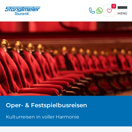
0
Merkliste
MENÜ
Reise/n auf deiner Merkliste
Erwachsene
beliebig
1-3 Tage
4-7 Tage
Keine Reisen auf der Merkliste
8 Tage und mehr
Kinder
Zuletzt angesehen
Keine Reisen bislang angesehen
Oper- & Festspielbusreisen
Kulturreisen in voller Harmonie