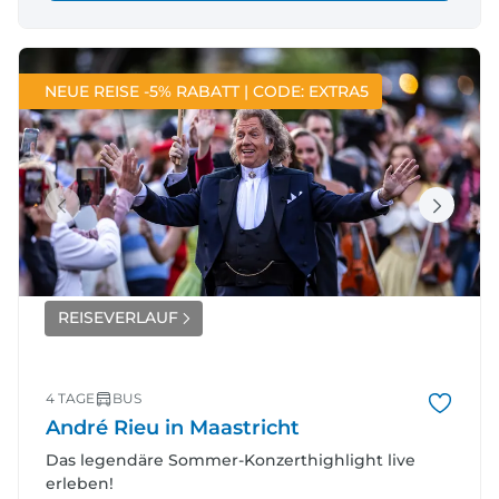
NEUE REISE -5% RABATT | CODE: EXTRA5
REISEVERLAUF
4 TAGE
BUS
André Rieu in Maastricht
Das legendäre Sommer-Konzerthighlight live
erleben!