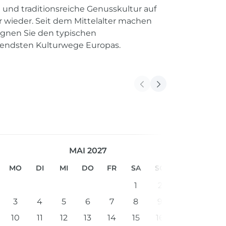
en und traditionsreiche Genusskultur auf
 wieder. Seit dem Mittelalter machen
gnen Sie den typischen
utendsten Kulturwege Europas.
MAI 2027
MO
DI
MI
DO
FR
SA
SO
1
2
3
4
5
6
7
8
9
10
11
12
13
14
15
16