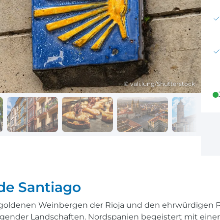
Reisekalender
Ihr Weg zum Flugha
Ihr perfekt geplantes Jahr
Flughafentransfer & Par
Frankreich
Reisekalender
Abfahrtsstellen
© vali.lung/Shutterstock
Ihr perfekt geplantes Jahr
Alles auf einen Blick
de Santiago
goldenen Weinbergen der Rioja und den ehrwürdigen Pil
egender Landschaften. Nordspanien begeistert mit einer 