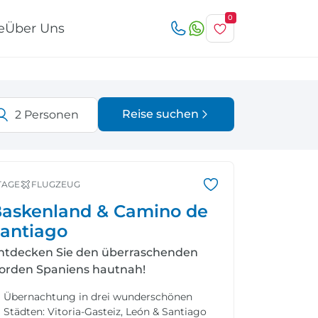
0
e
Über Uns
Reise suchen
2
Personen
Österreich
Italien
r
TAGE
FLUGZEUG
askenland & Camino de
antiago
ntdecken Sie den überraschenden
Schweiz
Nordeuropa
orden Spaniens hautnah!
Übernachtung in drei wunderschönen
Städten: Vitoria-Gasteiz, León & Santiago