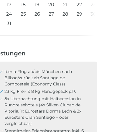
17
18
19
20
21
22
23
24
25
26
27
28
29
30
31
istungen
Iberia-Flug ab/bis München nach
Bilbao/zurück ab Santiago de
Compostela (Economy Class)
23 kg Frei- & 8 kg Handgepäck p.P.
8x Übernachtung mit Halbpension in
Rundreisehotels (4x Silken Ciudad de
Vitoria, 1x Eurostars Dorma León & 3x
Eurostars Gran Santiago – oder
vergleichbar)
Stanglmeier-Erlebnisprogramm inkl. 6