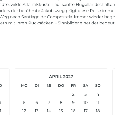
ltstädte, wilde Atlantikküsten auf sanfte Hügellandschaft
onders der berühmte Jakobsweg prägt diese Reise immer
 Weg nach Santiago de Compostela. Immer wieder bege
gern mit ihren Rucksäcken – Sinnbilder einer der bede
APRIL 2027
O
MO
DI
MI
DO
FR
SA
SO
7
1
2
3
4
4
5
6
7
8
9
10
11
1
12
13
14
15
16
17
18