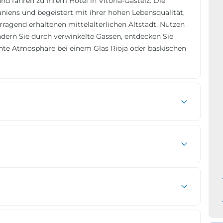
nd fahren zu Ihrem Hotel in Vitoria-Gasteiz. Die
niens und begeistert mit ihrer hohen Lebensqualität,
agend erhaltenen mittelalterlichen Altstadt. Nutzen
lendern Sie durch verwinkelte Gassen, entdecken Sie
nnte Atmosphäre bei einem Glas Rioja oder baskischen