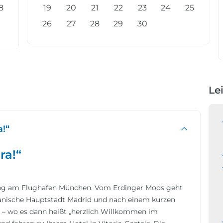
8
19
20
21
22
23
24
25
26
27
28
29
30
Le
a!“
ra!“
tung am Flughafen München. Vom Erdinger Moos geht
 spanische Hauptstadt Madrid und nach einem kurzen
o – wo es dann heißt „herzlich Willkommen im