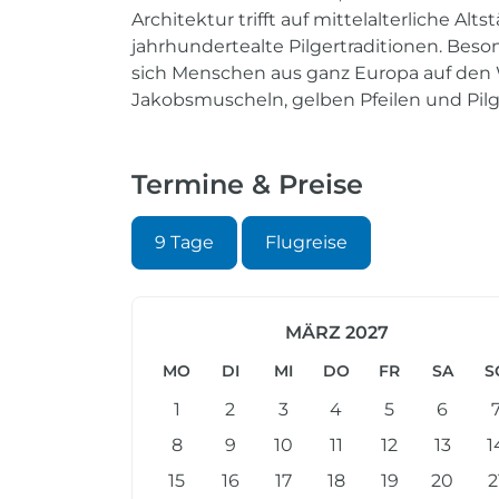
Architektur trifft auf mittelalterliche A
jahrhundertealte Pilgertraditionen. Bes
sich Menschen aus ganz Europa auf den
Jakobsmuscheln, gelben Pfeilen und Pil
Termine & Preise
9 Tage
Flugreise
MÄRZ 2027
MO
DI
MI
DO
FR
SA
S
1
2
3
4
5
6
8
9
10
11
12
13
1
15
16
17
18
19
20
2