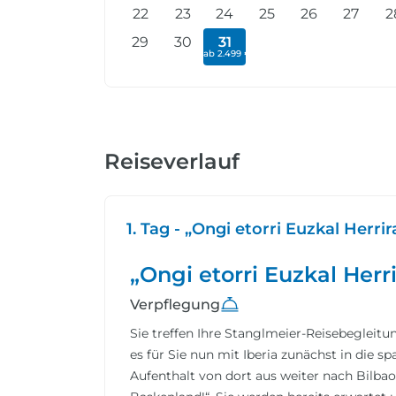
22
23
24
25
26
27
2
29
30
31
ab 2.499 €
Reiseverlauf
1. Tag - „Ongi etorri Euzkal Herrir
„Ongi etorri Euzkal Herri
Verpflegung
Sie treffen Ihre Stanglmeier-Reisebeglei
es für Sie nun mit Iberia zunächst in die
Aufenthalt von dort aus weiter nach Bilba