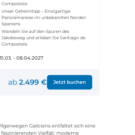
fen
Einreisebestimmungen
Compostela
ken
Alles Wichtige
Unser Geheimtipp – Einzigartige
Kroatien
Panoramareise im unbekannten Norden
Spaniens
Wandeln Sie auf den Spuren des
Jakobsweg und erleben Sie Santiago de
Compostela
Alle Reiseziele
Weltweite Ziele entdecken
31.03. - 08.04.2027
ab
2.499 €
Jetzt buchen
gerwegen Galiciens entfaltet sich eine
faszinierenden Vielfalt: moderne