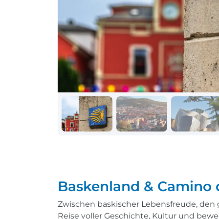
Schiff + Bus
Einreisebestimmungen
Reisen mit
Durchführungsgarantie
Landausflüge buchen
Letzte Plätze sichern
Reisen mit
Durchführungsgarantie
Letzte Plätze sichern
Baskenland & Camino 
Zwischen baskischer Lebensfreude, den 
Reise voller Geschichte, Kultur und bew