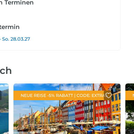
en Terminen
etermin
- So. 28.03.27
uch
NEUE REISE -5% RABATT | CODE: EXTRA5