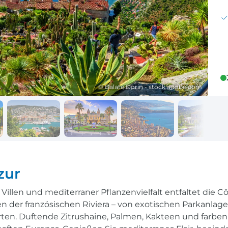
Reisekalender
Ihr Weg zum Flugha
Ihr perfekt geplantes Jahr
Flughafentransfer & Par
Frankreich
Reisekalender
Abfahrtsstellen
© Balate Dorin - stock.adobe.com
Ihr perfekt geplantes Jahr
Alles auf einen Blick
zur
llen und mediterraner Pflanzenvielfalt entfaltet die Côt
n der französischen Riviera – von exotischen Parkanlage
rten. Duftende Zitrushaine, Palmen, Kakteen und farben