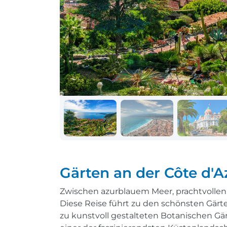
Schiff + Bus
Einreisebestimmungen
Reisen mit
Durchführungsgarantie
Landausflüge buchen
Letzte Plätze sichern
Reisen mit
Durchführungsgarantie
Letzte Plätze sichern
Gärten an der Côte d'A
Zwischen azurblauem Meer, prachtvollen Vi
Diese Reise führt zu den schönsten Gärte
zu kunstvoll gestalteten Botanischen Gä