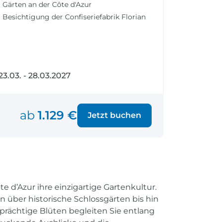
Gärten an der Côte d'Azur
fen
Einreisebestimmungen
ken
Alles Wichtige
Besichtigung der Confiseriefabrik Florian
Kroatien
23.03. - 28.03.2027
Alle Reiseziele
Weltweite Ziele entdecken
ab
1.129 €
Jetzt buchen
e d’Azur ihre einzigartige Gartenkultur.
n über historische Schlossgärten bis hin
prächtige Blüten begleiten Sie entlang