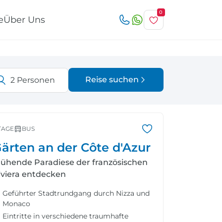
0
e
Über Uns
Reise suchen
2
Personen
Österreich
Italien
r
TAGE
BUS
ärten an der Côte d'Azur
lühende Paradiese der französischen
iviera entdecken
Schweiz
Nordeuropa
Geführter Stadtrundgang durch Nizza und
Monaco
Eintritte in verschiedene traumhafte