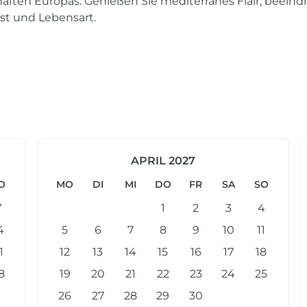
haften Europas. Genießen Sie mediterranes Flair, beein
st und Lebensart.
APRIL 2027
O
MO
DI
MI
DO
FR
SA
SO
7
1
2
3
4
4
5
6
7
8
9
10
11
1
12
13
14
15
16
17
18
8
19
20
21
22
23
24
25
26
27
28
29
30