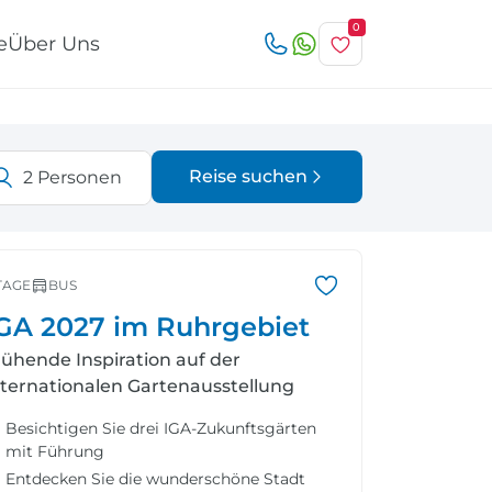
0
e
Über Uns
Reise suchen
2
Personen
Österreich
Italien
r
TAGE
BUS
GA 2027 im Ruhrgebiet
lühende Inspiration auf der
nternationalen Gartenausstellung
Schweiz
Nordeuropa
Besichtigen Sie drei IGA-Zukunftsgärten
mit Führung
Entdecken Sie die wunderschöne Stadt