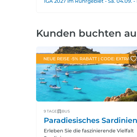
IGA 2027 im Ruhrgebiet - Sa. 04.09. - 
Kunden buchten a
NEUE REISE -5% RABATT | CODE: EXTRA5
9 TAGE
BUS
Paradiesisches Sardinie
Erleben Sie die faszinierende Vielfalt