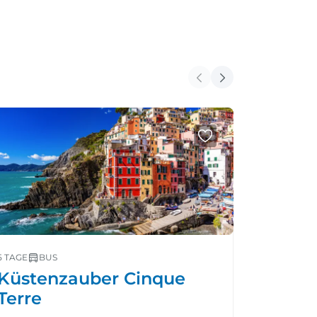
NEUE REIS
5 TAGE
BUS
5 TAGE
BU
Küstenzauber Cinque
Weihn
Terre
Mediterr