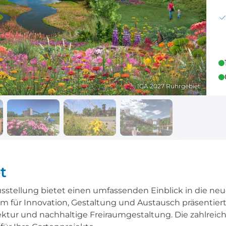
Reisekalender
Ihr Weg zum Flugha
Ihr perfekt geplantes Jahr
Flughafentransfer & Par
Frankreich
Reisekalender
Abfahrtsstellen
IGA 2027 Ruhrgebiet
Ihr perfekt geplantes Jahr
Alles auf einen Blick
t
usstellung bietet einen umfassenden Einblick in die n
m für Innovation, Gestaltung und Austausch präsentiert
ktur und nachhaltige Freiraumgestaltung. Die zahlreic