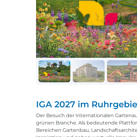
Schiff + Bus
Einreisebestimmungen
Reisen mit
Durchführungsgarantie
Landausflüge buchen
Letzte Plätze sichern
Reisen mit
Durchführungsgarantie
Letzte Plätze sichern
IGA 2027 im Ruhrgebie
Der Besuch der Internationalen Gartena
grünen Branche. Als bedeutende Plattfor
Bereichen Gartenbau, Landschaftsarchite