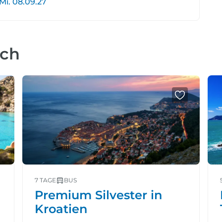
Mi. 08.09.27
uch
7 TAGE
BUS
n
Premium Silvester in
Kroatien