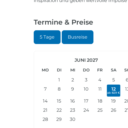
Inspiration und geben wertvolle Impulse 
Termine & Preise
5 Tage
Busreise
JUNI 2027
MO
DI
MI
DO
FR
SA
S
1
2
3
4
5
7
8
9
10
11
12
1
ab 829 €
14
15
16
17
18
19
2
21
22
23
24
25
26
2
28
29
30