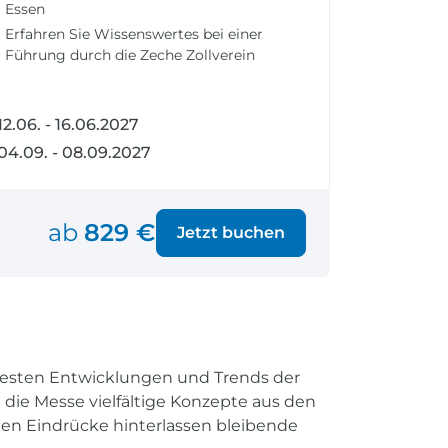
Essen
fen
Einreisebestimmungen
ken
Alles Wichtige
Erfahren Sie Wissenswertes bei einer
Führung durch die Zeche Zollverein
Kroatien
12.06. - 16.06.2027
04.09. - 08.09.2027
Alle Reiseziele
Weltweite Ziele entdecken
ab
829 €
Jetzt buchen
euesten Entwicklungen und Trends der
 die Messe vielfältige Konzepte aus den
hen Eindrücke hinterlassen bleibende