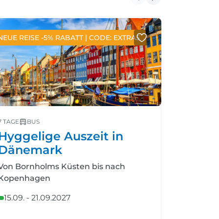
NEUE REISE -5% RABATT | CODE: EXTRA5
NEUE REIS
7 TAGE
BUS
5 TAGE
BU
Hyggelige Auszeit in
Medite
Dänemark
Triest
Von Bornholms Küsten bis nach
Triest vo
Kopenhagen
erleben
15.09. - 21.09.2027
09.11. - 