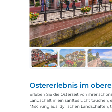
Schiff + Bus
Einreisebestimmungen
Reisen mit
Durchführungsgarantie
Landausflüge buchen
Letzte Plätze sichern
Reisen mit
Durchführungsgarantie
Letzte Plätze sichern
Ostererlebnis im obere
Erleben Sie die Osterzeit von ihrer schö
Landschaft in ein sanftes Licht tauchen,
Mischung aus idyllischen Landschaften, t