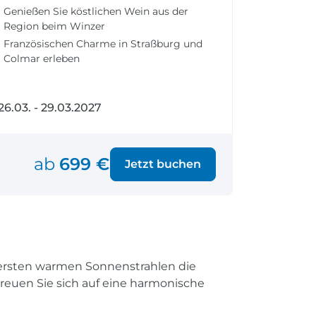
fen
Einreisebestimmungen
Genießen Sie köstlichen Wein aus der
ken
Alles Wichtige
Region beim Winzer
Kroatien
Französischen Charme in Straßburg und
Colmar erleben
26.03. - 29.03.2027
Alle Reiseziele
Weltweite Ziele entdecken
ab
699 €
Jetzt buchen
ie ersten warmen Sonnenstrahlen die
Freuen Sie sich auf eine harmonische