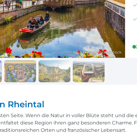
Reisekalender
Ihr Weg zum Flugha
Ihr perfekt geplantes Jahr
Flughafentransfer & Par
Frankreich
Reisekalender
Abfahrtsstellen
© canadastock/Shutterstock
Ihr perfekt geplantes Jahr
Alles auf einen Blick
n Rheintal
nsten Seite. Wenn die Natur in voller Blüte steht und d
 entfaltet diese Region ihren ganz besonderen Charme. 
raditionsreichen Orten und französischer Lebensart.