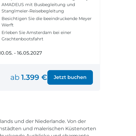
fen
Einreisebestimmungen
AMADEUS mit Busbegleitung und
ken
Alles Wichtige
Stanglmeier-Reisebegleitung
Kroatien
Besichtigen Sie die beeindruckende Meyer
Werft
Erleben Sie Amsterdam bei einer
Grachtenbootsfahrt
Alle Reiseziele
©
10.05. - 16.05.2027
Weltweite Ziele entdecken
ab
1.399 €
Jetzt buchen
lands und der Niederlande. Von der
afenstädten und malerischen Küstenorten
ndruckende Ausblicke und charmante