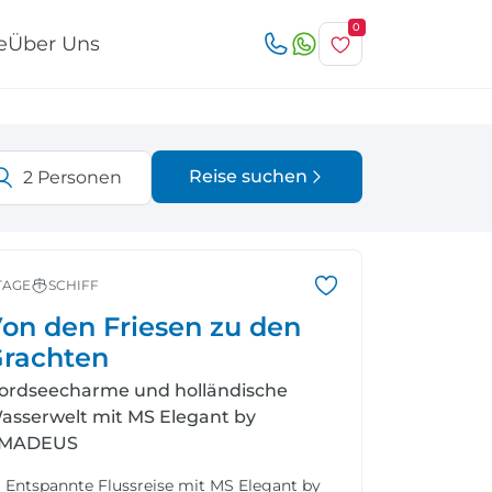
0
e
Über Uns
Reise suchen
2
Personen
Österreich
Italien
r
TAGE
SCHIFF
on den Friesen zu den
rachten
ordseecharme und holländische
Schweiz
Nordeuropa
asserwelt mit MS Elegant by
MADEUS
Entspannte Flussreise mit MS Elegant by