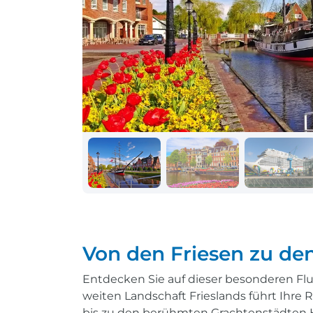
Schiff + Bus
Einreisebestimmungen
Reisen mit
Durchführungsgarantie
Landausflüge buchen
Letzte Plätze sichern
Reisen mit
Durchführungsgarantie
Letzte Plätze sichern
Von den Friesen zu de
Entdecken Sie auf dieser besonderen Flu
weiten Landschaft Frieslands führt Ihre 
bis zu den berühmten Grachtenstädten 