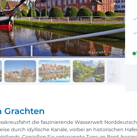
Reisekalender
Ihr Weg zum Flugha
Ihr perfekt geplantes Jahr
Flughafentransfer & Par
Frankreich
Reisekalender
Abfahrtsstellen
© LianeM - Fotolia
Ihr perfekt geplantes Jahr
Alles auf einen Blick
n Grachten
sskreuzfahrt die faszinierende Wasserwelt Norddeutsch
Reise durch idyllische Kanäle, vorbei an historischen H
Hollands. Genießen Sie entspannte Tage an Bord, beei