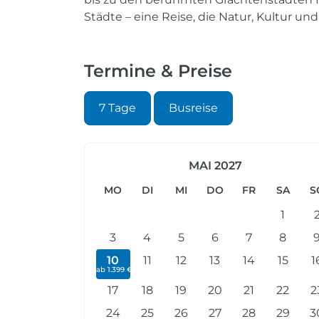
Städte – eine Reise, die Natur, Kultur und
Termine & Preise
7 Tage
Busreise
MAI 2027
MO
DI
MI
DO
FR
SA
S
1
3
4
5
6
7
8
10
11
12
13
14
15
1
ab 1.399 €
17
18
19
20
21
22
2
24
25
26
27
28
29
3