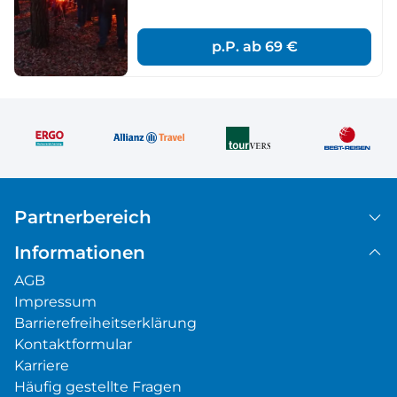
p.P. ab
69 €
Partnerbereich
Informationen
AGB
Impressum
Barrierefreiheitserklärung
Kontaktformular
Karriere
Häufig gestellte Fragen