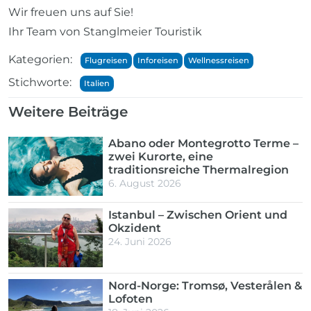
Wir freuen uns auf Sie!
Ihr Team von Stanglmeier Touristik
Kategorien:
Flugreisen
Inforeisen
Wellnessreisen
Stichworte:
Italien
Weitere Beiträge
Abano oder Montegrotto Terme –
zwei Kurorte, eine
traditionsreiche Thermalregion
6. August 2026
Istanbul – Zwischen Orient und
Okzident
24. Juni 2026
Nord-Norge: Tromsø, Vesterålen &
Lofoten