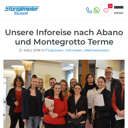
0
Merkliste
MENÜ
Reise/n auf deiner Merkliste
Unsere Inforeise nach Abano
Keine Reisen auf der Merkliste
und Montegrotto Terme
Zuletzt angesehen
21. März 2018 in
Flugreisen
,
Inforeisen
,
Wellnessreisen
Keine Reisen bislang angesehen