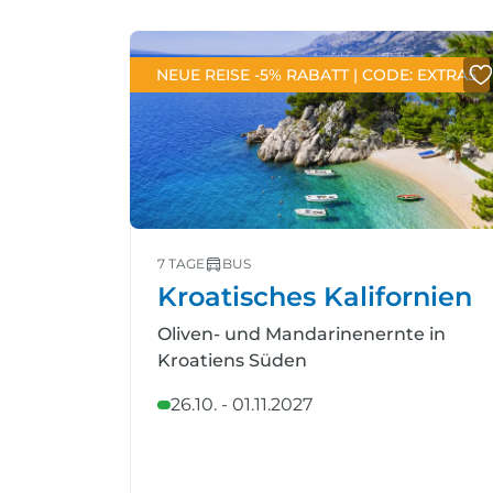
NEUE REISE -5% RABATT | CODE: EXTRA5
7 TAGE
BUS
Kroatisches Kalifornien
Oliven- und Mandarinenernte in
Kroatiens Süden
26.10. - 01.11.2027