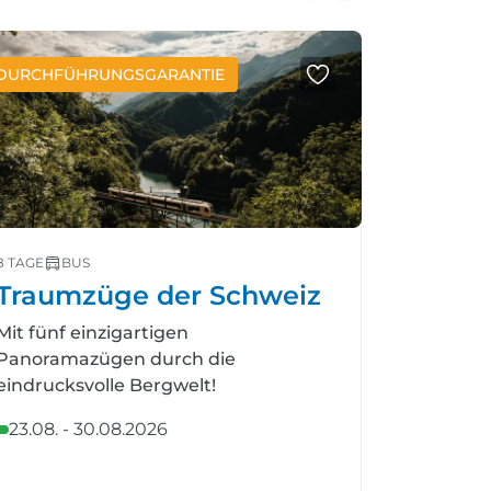
DURCHFÜHRUNGSGARANTIE
NEUE REIS
8 TAGE
BUS
5 TAGE
FL
Traumzüge der Schweiz
Royal 
Tatto
Mit fünf einzigartigen
Panoramazügen durch die
Faszinati
eindrucksvolle Bergwelt!
majestät
mitreiße
23.08. - 30.08.2026
16.08. -