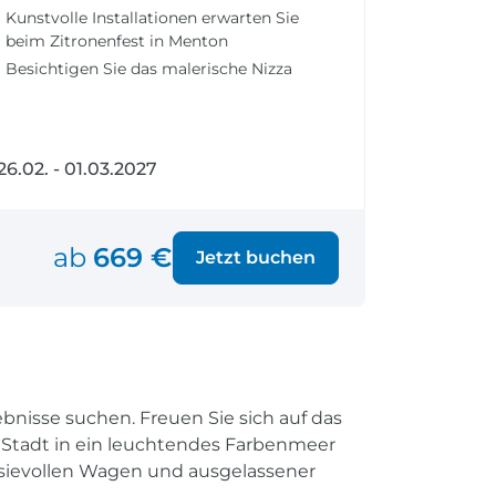
fen
Einreisebestimmungen
Kunstvolle Installationen erwarten Sie
ken
Alles Wichtige
beim Zitronenfest in Menton
Kroatien
Besichtigen Sie das malerische Nizza
26.02. - 01.03.2027
Alle Reiseziele
Weltweite Ziele entdecken
ab
669 €
Jetzt buchen
ebnisse suchen. Freuen Sie sich auf das
 Stadt in ein leuchtendes Farbenmeer
asievollen Wagen und ausgelassener