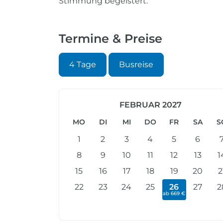
Stimmung begeistert.
Termine & Preise
4 Tage
Busreise
FEBRUAR 2027
MO
DI
MI
DO
FR
SA
S
1
2
3
4
5
6
8
9
10
11
12
13
1
15
16
17
18
19
20
2
22
23
24
25
26
27
2
ab 669 €