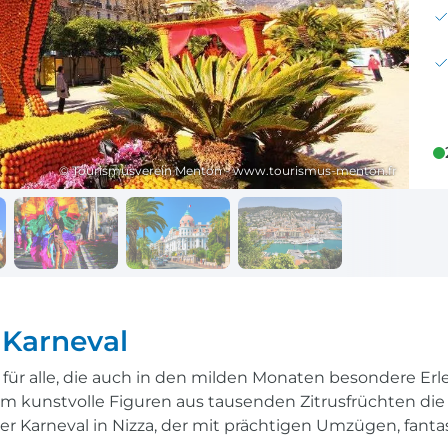
Reisekalender
Ihr Weg zum Flugha
Ihr perfekt geplantes Jahr
Flughafentransfer & Par
Frankreich
Reisekalender
Abfahrtsstellen
© Tourismusverein Menton - www.tourismus-menton.fr
Ihr perfekt geplantes Jahr
Alles auf einen Blick
 Karneval
el für alle, die auch in den milden Monaten besondere Erl
m kunstvolle Figuren aus tausenden Zitrusfrüchten die
r Karneval in Nizza, der mit prächtigen Umzügen, fant