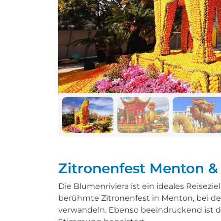
Schiff + Bus
Einreisebestimmungen
Reisen mit
Durchführungsgarantie
Landausflüge buchen
Letzte Plätze sichern
Reisen mit
Durchführungsgarantie
Letzte Plätze sichern
Zitronenfest Menton &
Die Blumenriviera ist ein ideales Reisezi
berühmte Zitronenfest in Menton, bei de
verwandeln. Ebenso beeindruckend ist de