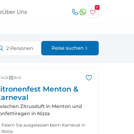
0
e
Über Uns
Reise suchen
2
Personen
Österreich
Italien
r
TAGE
BUS
itronenfest Menton &
arneval
wischen Zitrusduft in Menton und
Schweiz
Nordeuropa
onfettiregen in Nizza
Feiern Sie ausgelassen beim Karneval in
Nizza