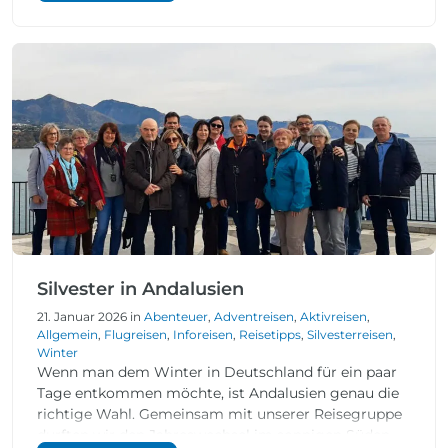
der Kabinentür. […]
Silvester in Andalusien
21. Januar 2026 in
Abenteuer
,
Adventreisen
,
Aktivreisen
,
Allgemein
,
Flugreisen
,
Inforeisen
,
Reisetipps
,
Silvesterreisen
,
Winter
Wenn man dem Winter in Deutschland für ein paar
Tage entkommen möchte, ist Andalusien genau die
richtige Wahl. Gemeinsam mit unserer Reisegruppe
durften wir den Jahreswechsel im sonnigen Süden