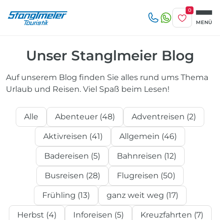
0
Merkliste
MENÜ
Reise/n auf deiner Merkliste
Unser Stanglmeier Blog
Keine Reisen auf der Merkliste
Auf unserem Blog finden Sie alles rund ums Thema
Zuletzt angesehen
Urlaub und Reisen. Viel Spaß beim Lesen!
Keine Reisen bislang angesehen
Alle
Abenteuer (48)
Adventreisen (2)
Aktivreisen (41)
Allgemein (46)
Badereisen (5)
Bahnreisen (12)
Busreisen (28)
Flugreisen (50)
Frühling (13)
ganz weit weg (17)
Herbst (4)
Inforeisen (5)
Kreuzfahrten (7)