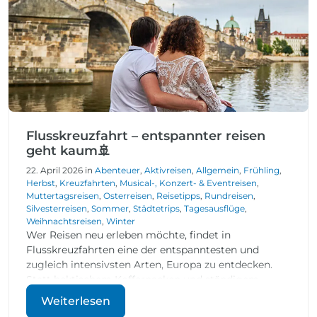
Flusskreuzfahrt – entspannter reisen
geht kaum🚢
22. April 2026 in
Abenteuer
,
Aktivreisen
,
Allgemein
,
Frühling
,
Herbst
,
Kreuzfahrten
,
Musical-, Konzert- & Eventreisen
,
Muttertagsreisen
,
Osterreisen
,
Reisetipps
,
Rundreisen
,
Silvesterreisen
,
Sommer
,
Städtetrips
,
Tagesausflüge
,
Weihnachtsreisen
,
Winter
Wer Reisen neu erleben möchte, findet in
Flusskreuzfahrten eine der entspanntesten und
zugleich intensivsten Arten, Europa zu entdecken.
Statt hektischem Kofferpacken und ständigem
Hotelwechsel gleitet man komfortabel von Ort zu
Weiterlesen
Ort – mit ständig wechselnden Ausblicken direkt vor