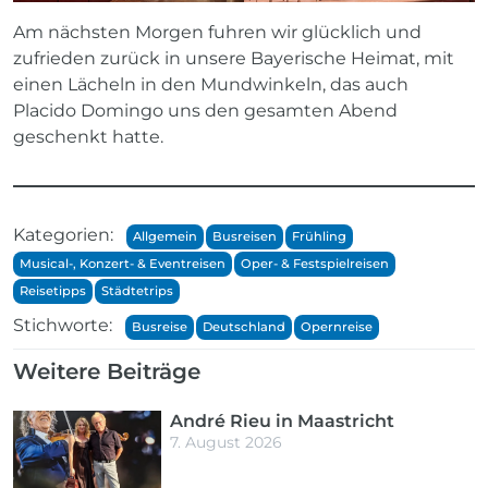
Am nächsten Morgen fuhren wir glücklich und
zufrieden zurück in unsere Bayerische Heimat, mit
einen Lächeln in den Mundwinkeln, das auch
Placido Domingo uns den gesamten Abend
geschenkt hatte.
Kategorien:
Allgemein
Busreisen
Frühling
Musical-, Konzert- & Eventreisen
Oper- & Festspielreisen
Reisetipps
Städtetrips
Stichworte:
Busreise
Deutschland
Opernreise
Weitere Beiträge
André Rieu in Maastricht
7. August 2026