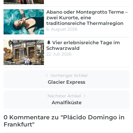
Abano oder Montegrotto Terme –
zwei Kurorte, eine
traditionsreiche Thermalregion
6. August 2026
🌲 Vier erlebnisreiche Tage im
Schwarzwald
22. Juli 2026
Vorheriger Artikel
Glacier Express
Nächster Artikel
Amalfiküste
0 Kommentare zu "Plácido Domingo in
Frankfurt"