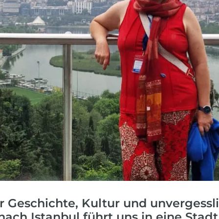
Reisekalender
Ihr Weg zum Flugha
Ihr perfekt geplantes Jahr
Flughafentransfer & Par
Frankreich
Reisekalender
Abfahrtsstellen
Ihr perfekt geplantes Jahr
Alles auf einen Blick
er Geschichte, Kultur und unvergessl
 nach
Istanbul
führt uns in eine Stadt