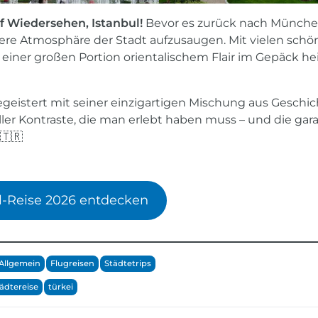
uf Wiedersehen, Istanbul!
Bevor es zurück nach München
dere Atmosphäre der Stadt aufzusaugen. Mit vielen sch
iner großen Portion orientalischem Flair im Gepäck heiß
geistert mit seiner einzigartigen Mischung aus Geschic
ler Kontraste, die man erlebt haben muss – und die garan
🇹🇷
l-Reise 2026 entdecken
Allgemein
Flugreisen
Städtetrips
ädtereise
türkei