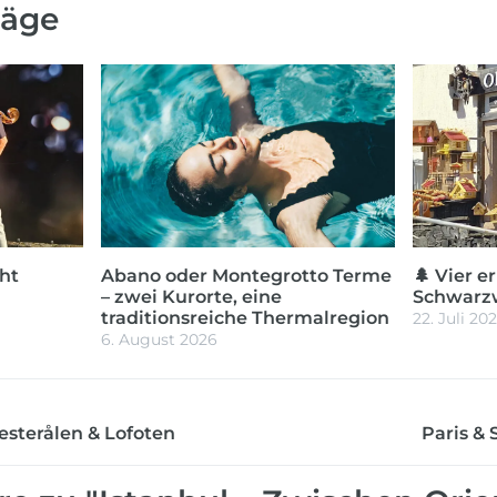
räge
ht
Abano oder Montegrotto Terme
🌲 Vier e
– zwei Kurorte, eine
Schwarz
traditionsreiche Thermalregion
22. Juli 20
6. August 2026
esterålen & Lofoten
Paris &