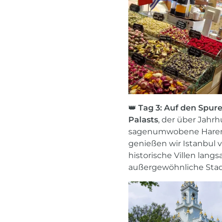
👑
Tag 3: Auf den Spure
Palasts
, der über Jahr
sagenumwobene Harem g
genießen wir Istanbul 
historische Villen lang
außergewöhnliche Stad