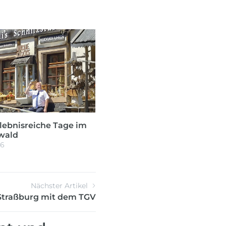
rlebnisreiche Tage im
wald
26
Nächster Artikel
 Straßburg mit dem TGV