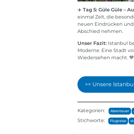
✈️
Tag 5: Güle Güle – A
einmal Zeit, die beson
neuen Eindrücken und e
Abschied nehmen.
Unser Fazit:
Istanbul be
Moderne. Eine Stadt vol
Wiedersehen macht. 💙
>> Unsere Istanbu
Kategorien:
Abenteuer
Stichworte:
Flugreise
st