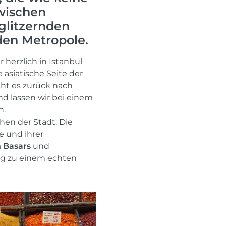
wischen
glitzernden
nden Metropole.
 herzlich in Istanbul
asiatische Seite der
eht es zurück nach
d lassen wir bei einem
n.
en der Stadt. Die
e und ihrer
 Basars
und
Tag zu einem echten