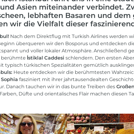
und Asien miteinander verbindet. Z
cheen, lebhaften Basaren und dem 
n wir die Vielfalt dieser fasziniere
bul!
Nach dem Direktflug mit Turkish Airlines werden wir
eginn überqueren wir den Bosporus und entdecken die 
ntspannt und voller lokaler Atmosphäre. Anschließend g
ie berühmte
İstiklal Caddesi
schlendern. Den ersten Aben
typisch türkischen Spezialitäten gemütlich ausklinge
nbuls:
Heute entdecken wir die berühmtesten Wahrzeich
 Sophia
fasziniert mit ihrer jahrtausendealten Geschicht
tur. Danach tauchen wir in das bunte Treiben des
Großen
 Farben, Düfte und orientalisches Flair machen diesen 