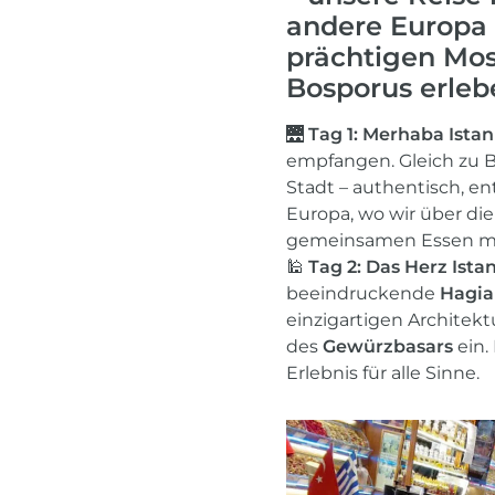
andere Europa 
prächtigen Mos
Bosporus erlebe
🌉
Tag 1: Merhaba Istan
empfangen. Gleich zu B
Stadt – authentisch, e
Europa, wo wir über d
gemeinsamen Essen mit 
🕌
Tag 2: Das Herz Ista
beeindruckende
Hagia
einzigartigen Architek
des
Gewürzbasars
ein.
Erlebnis für alle Sinne.