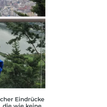
fen
Einreisebestimmungen
ken
Alles Wichtige
Kroatien
Alle Reiseziele
Weltweite Ziele entdecken
icher Eindrücke
, die wie keine