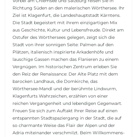
Vorbei am Chiemsee und Salzburg reisen Sie in
Richtung Süden an den malerischen Wörthersee. Ihr
Ziel ist Klagenfurt, die Landeshauptstadt Kärntens.
Die Stadt begeistert mit ihrem einzigartigen Mix
aus Geschichte, Kultur und Lebensfreude. Direkt am
Ostufer des Wörthersees gelegen, zeigt sich die
Stadt von ihrer sonnigen Seite: Palmen auf den
Plätzen, italienisch inspirierte Arkadenhöfe und
lauschige Gassen machen das Flanieren zu einem
Vergnügen. Im historischen Zentrum erleben Sie
den Reiz der Renaissance: Der Alte Platz mit dem
barocken Landhaus, die Domkirche, das
Wörthersee-Mandl und der berühmte Lindwurm,
Klagenfurts Wahrzeichen, erzählen von einer
reichen Vergangenheit und lebendigen Gegenwart.
Freuen Sie sich zum Auftakt Ihrer Reise auf einen
entspannten Stadtspaziergang in der Stadt, die auf
so charmante Weise das Flair der Alpen und der
Adria miteinander verschmilzt. Beim Willkommens-