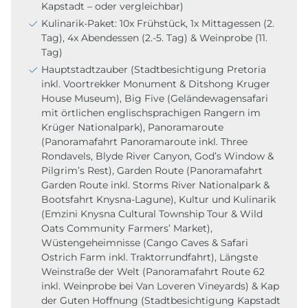
Kapstadt – oder vergleichbar)
Kulinarik-Paket: 10x Frühstück, 1x Mittagessen (2.
Tag), 4x Abendessen (2.-5. Tag) & Weinprobe (11.
Tag)
Hauptstadtzauber (Stadtbesichtigung Pretoria
inkl. Voortrekker Monument & Ditshong Kruger
House Museum), Big Five (Geländewagensafari
mit örtlichen englischsprachigen Rangern im
Krüger Nationalpark), Panoramaroute
(Panoramafahrt Panoramaroute inkl. Three
Rondavels, Blyde River Canyon, God’s Window &
Pilgrim’s Rest), Garden Route (Panoramafahrt
Garden Route inkl. Storms River Nationalpark &
Bootsfahrt Knysna-Lagune), Kultur und Kulinarik
(Emzini Knysna Cultural Township Tour & Wild
Oats Community Farmers’ Market),
Wüstengeheimnisse (Cango Caves & Safari
Ostrich Farm inkl. Traktorrundfahrt), Längste
Weinstraße der Welt (Panoramafahrt Route 62
inkl. Weinprobe bei Van Loveren Vineyards) & Kap
der Guten Hoffnung (Stadtbesichtigung Kapstadt