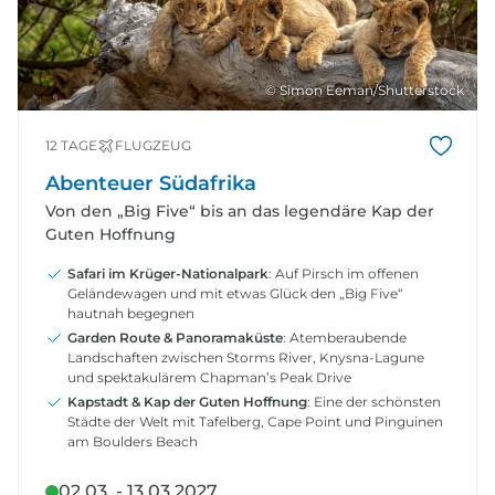
© Simon Eeman/Shutterstock
12 TAGE
FLUGZEUG
Abenteuer Südafrika
Von den „Big Five“ bis an das legendäre Kap der
Guten Hoffnung
Safari im Krüger-Nationalpark
: Auf Pirsch im offenen
Geländewagen und mit etwas Glück den „Big Five“
hautnah begegnen
Garden Route & Panoramaküste
: Atemberaubende
Landschaften zwischen Storms River, Knysna-Lagune
und spektakulärem Chapman’s Peak Drive
Kapstadt & Kap der Guten Hoffnung
: Eine der schönsten
Städte der Welt mit Tafelberg, Cape Point und Pinguinen
am Boulders Beach
02.03. - 13.03.2027