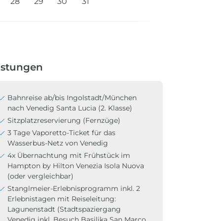
28
29
30
31
istungen
Bahnreise ab/bis Ingolstadt/München
nach Venedig Santa Lucia (2. Klasse)
Sitzplatzreservierung (Fernzüge)
3 Tage Vaporetto-Ticket für das
Wasserbus-Netz von Venedig
4x Übernachtung mit Frühstück im
Hampton by Hilton Venezia Isola Nuova
(oder vergleichbar)
Stanglmeier-Erlebnisprogramm inkl. 2
Erlebnistagen mit Reiseleitung:
Lagunenstadt (Stadtspaziergang
Venedig inkl. Besuch Basilika San Marco