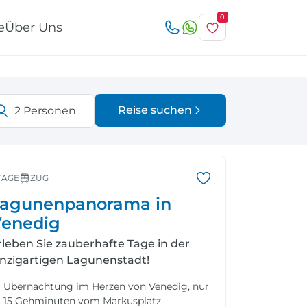
0
e
Über Uns
Reise suchen
2
Personen
Österreich
Italien
r
TAGE
ZUG
agunenpanorama in
enedig
rleben Sie zauberhafte Tage in der
Schweiz
Nordeuropa
inzigartigen Lagunenstadt!
Übernachtung im Herzen von Venedig, nur
15 Gehminuten vom Markusplatz