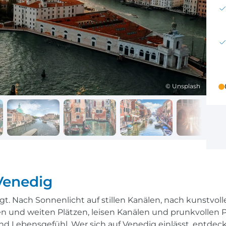
Reisekalender
Ihr Weg zum Flugha
Ihr perfekt geplantes Jahr
Flughafentransfer & Par
Frankreich
Reisekalender
Abfahrtsstellen
© Unsplash
Ihr perfekt geplantes Jahr
Alles auf einen Blick
Venedig
ngt. Nach Sonnenlicht auf stillen Kanälen, nach kunstv
und weiten Plätzen, leisen Kanälen und prunkvollen Pal
 Lebensgefühl. Wer sich auf Venedig einlässt, entdeck