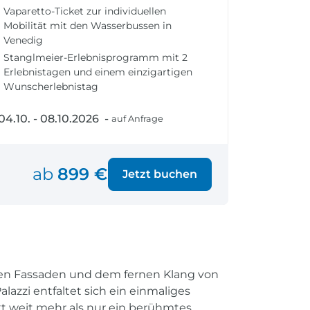
fen
Einreisebestimmungen
Vaparetto-Ticket zur individuellen
ken
Alles Wichtige
Mobilität mit den Wasserbussen in
Kroatien
Venedig
Stanglmeier-Erlebnisprogramm mit 2
Erlebnistagen und einem einzigartigen
Wunscherlebnistag
Alle Reiseziele
04.10. - 08.10.2026 -
auf Anfrage
Weltweite Ziele entdecken
ab
899 €
Jetzt buchen
ollen Fassaden und dem fernen Klang von
azzi entfaltet sich ein einmaliges
t weit mehr als nur ein berühmtes