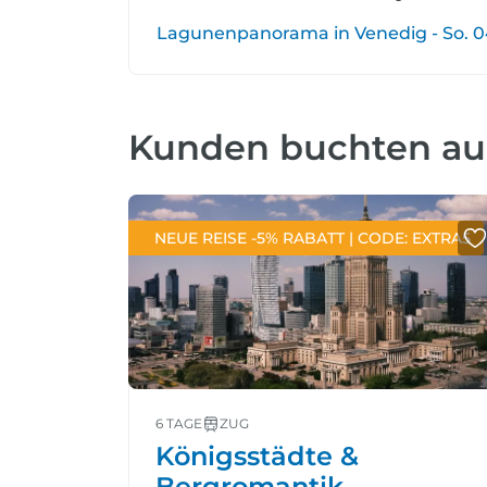
Lagunenpanorama in Venedig - So. 04.
Kunden buchten a
NEUE REISE -5% RABATT | CODE: EXTRA5
6 TAGE
ZUG
Königsstädte &
Bergromantik