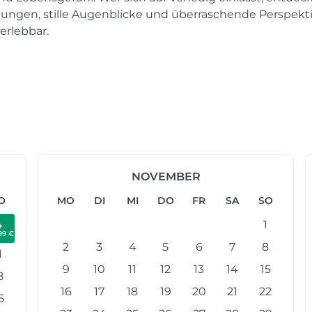
chtungen, stille Augenblicke und überraschende Perspekti
erlebbar.
NOVEMBER
O
MO
DI
MI
DO
FR
SA
SO
4
1
99 €
2
3
4
5
6
7
8
1
9
10
11
12
13
14
15
8
16
17
18
19
20
21
22
5