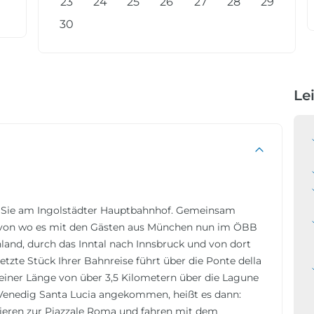
23
24
25
26
27
28
29
30
Le
t Sie am Ingolstädter Hauptbahnhof. Gemeinsam
 von wo es mit den Gästen aus München nun im ÖBB
land, durch das Inntal nach Innsbruck und von dort
tzte Stück Ihrer Bahnreise führt über die Ponte della
 einer Länge von über 3,5 Kilometern über die Lagune
Venedig Santa Lucia angekommen, heißt es dann:
ieren zur Piazzale Roma und fahren mit dem