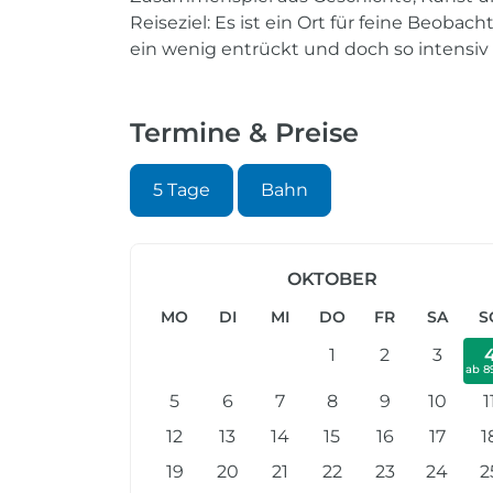
Reiseziel: Es ist ein Ort für feine Beoba
ein wenig entrückt und doch so intensiv 
Termine & Preise
5 Tage
Bahn
OKTOBER
MO
DI
MI
DO
FR
SA
S
1
2
3
ab 8
5
6
7
8
9
10
1
12
13
14
15
16
17
1
19
20
21
22
23
24
2