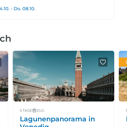
10. - Do. 08.10.
uch
5 TAGE
ZUG
Lagunenpanorama in
Venedig